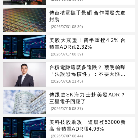
傳台積電攜手景碩 合作開發先進
封裝
(2026/07/31 08:39)
美股大震盪！費半重挫4.2% 台
積電ADR跌2.32%
(2026/07/17 08:39)
台積電賺這麼多還跌？ 蔡明翰曝
「法說恐怖慣性」：不要大漲才
來追
(2026/07/16 21:45)
傳跟進SK海力士赴美發ADR？
三星電子回應了
(2026/07/15 08:37)
美科技股助攻！道瓊登53000新
高 台積電ADR漲4.96%
(2026/07/07 08:44)