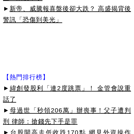
►
新帝、威騰報喜盤後卻大跌？ 高盛揭背後
警訊「恐傷到美光」
【熱門排行榜】
►
緯創發股利「連2度跳票」！ 金管會說重
話了
►
母過世「秒領206萬」辦喪事！父子遭判
刑 律師：搶錢先下手是罪
►
台股開高走低收跌170點 網見外資操作