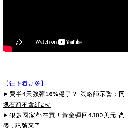
【往下看更多】
►
費半4天強彈16%穩了？ 策略師示警：同
塊石頭不會絆2次
►
很多國家都在買！黃金彈回4300美元 高
盛：訊號來了