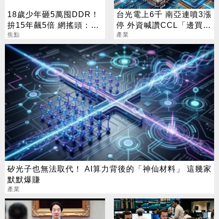
18歲少年砸5萬囤DDR！
台光電上6千 南亞連噴3漲
拚15年飆5倍 網搖頭：會
停 外資喊讚CCL「邊買邊
報廢
焦點
升評」
產業
矽光子也無法取代！ AI算力背後的「神仙材料」 這幾家
默默爆賺
產業