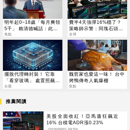
明年起0~18歲「每月爽領
費半4天強彈16%穩了？
5千」 賴清德喊話：此時
策略師示警：同塊石頭不
不生待何時
焦點
會絆2次
全球
擺脫代理轉封裝！ 它靠
魏哲家也愛這一味！ 台中
「看穿玻璃」 處置照飆2
烤鴨傳奇人氣爆棚
漲停
台股
焦點
推薦閱讀
美股全面收紅！亞馬遜狂飆近
16% 台積電ADR漲0.23%
(2026/08/01 09:50)