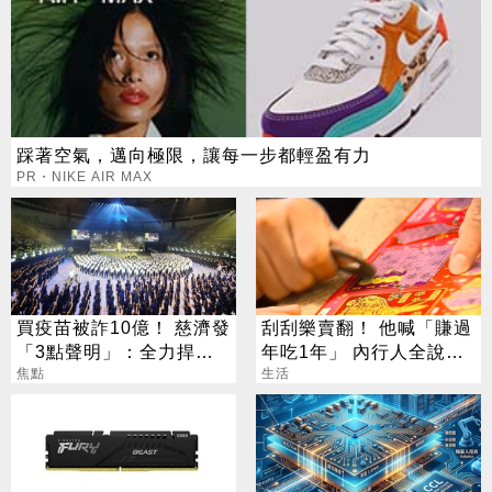
踩著空氣，邁向極限，讓每一步都輕盈有力
PR・NIKE AIR MAX
買疫苗被詐10億！ 慈濟發
刮刮樂賣翻！ 他喊「賺過
「3點聲明」：全力捍衛
年吃1年」 內行人全說
捐款人權益
焦點
了：生存不易
生活