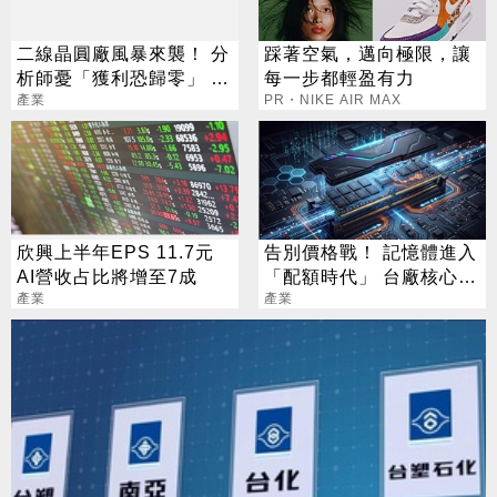
二線晶圓廠風暴來襲！ 分
踩著空氣，邁向極限，讓
析師憂「獲利恐歸零」 聯
每一步都輕盈有力
電回應了
產業
PR・NIKE AIR MAX
欣興上半年EPS 11.7元
告別價格戰！ 記憶體進入
AI營收占比將增至7成
「配額時代」 台廠核心指
產業
標一次看
產業