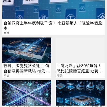
台塑四寶上半年獲利破千億！ 南亞最驚人「賺逾半個股
本」
產業
玻璃、陶瓷雙路並進！ 傳
「這材料」缺30%無解！
台積電再闢新戰場 攜景碩
恐比記憶體更嚴重 連黃仁
布局類EMIB
產業
勳都掏錢秒訂
產業