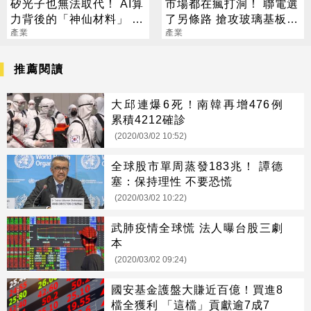
矽光子也無法取代！ AI算
市場都在瘋打洞！ 聯電選
力背後的「神仙材料」 這
了另條路 搶攻玻璃基板新
幾家默默爆賺
產業
戰場
產業
推薦閱讀
大邱連爆6死！南韓再增476例
累積4212確診
(2020/03/02 10:52)
全球股市單周蒸發183兆！ 譚德
塞：保持理性 不要恐慌
(2020/03/02 10:22)
武肺疫情全球慌 法人曝台股三劇
本
(2020/03/02 09:24)
國安基金護盤大賺近百億！買進8
檔全獲利 「這檔」貢獻逾7成7