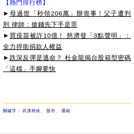
【熱門排行榜】
►
母過世「秒領206萬」辦喪事！父子遭判
刑 律師：搶錢先下手是罪
►
買疫苗被詐10億！ 慈濟發「3點聲明」：
全力捍衛捐款人權益
►
跌深反彈是逃命？ 杜金龍揭台股箱型密碼
「這檔」手腳要快
關鍵字：
武漢肺炎
、
股市
、
通縮