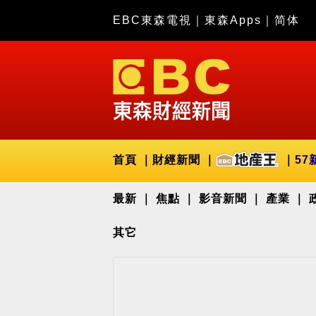
EBC東森電視
｜
東森Apps
｜
简体
首頁
財經新聞
57
最新
焦點
影音新聞
產業
其它