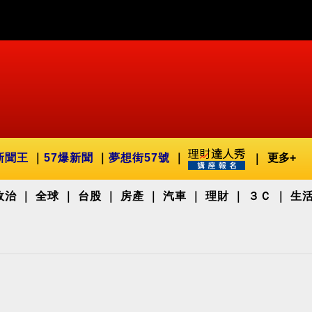
新聞王
57爆新聞
夢想街57號
更多+
政治
全球
台股
房產
汽車
理財
３Ｃ
生