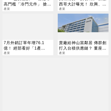
高門檻「冷門元件」 搶下
西哥大計曝光！ 欣興、宸
AI關鍵入場券
產業
鴻已全面卡位
產業
7月外銷訂單年增76.1
賣廠給神山當鄰居 傳群創
億！ 經部看好「1產
打入台積供應鏈？ 董座賣
品」：下半年續旺
產業
關子
產業