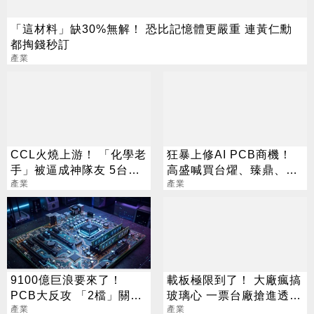
「這材料」缺30%無解！ 恐比記憶體更嚴重 連黃仁勳
都掏錢秒訂
產業
CCL火燒上游！ 「化學老
狂暴上修AI PCB商機！
手」被逼成神隊友 5台廠
高盛喊買台燿、臻鼎、台
默默發財
產業
產業
光電 目標價曝光
9100億巨浪要來了！
載板極限到了！ 大廠瘋搞
PCB大反攻 「2檔」關門
玻璃心 一票台廠搶進透明
鎖漲停
產業
新賽局
產業