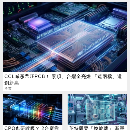
CCL喊漲帶旺PCB！ 景碩、台燿全亮燈 「這兩檔」還
創新高
產業
CPO也要鍍膜？ 2台廠靠
英特爾要「換玻璃」 新墨