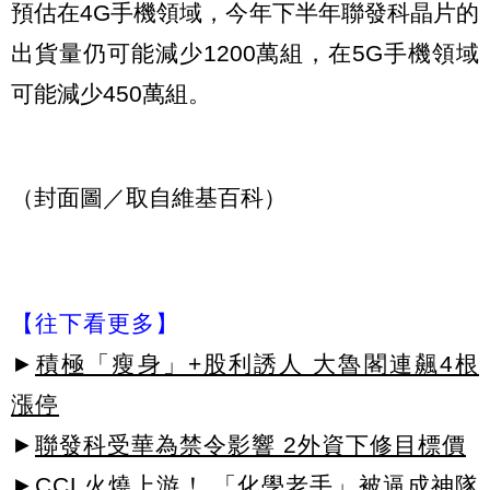
預估在4G手機領域，今年下半年聯發科晶片的
出貨量仍可能減少1200萬組，在5G手機領域
可能減少450萬組。
（封面圖／取自維基百科）
【往下看更多】
►
積極「瘦身」+股利誘人 大魯閣連飆4根
漲停
►
聯發科受華為禁令影響 2外資下修目標價
►
CCL火燒上游！ 「化學老手」被逼成神隊