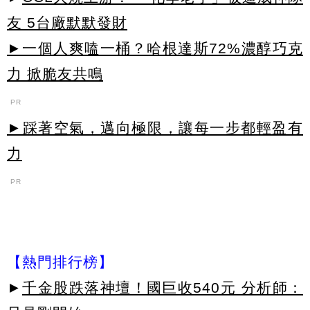
友 5台廠默默發財
►一個人爽嗑一桶？哈根達斯72%濃醇巧克
力 掀脆友共鳴
PR
►踩著空氣，邁向極限，讓每一步都輕盈有
力
PR
【熱門排行榜】
►
千金股跌落神壇！國巨收540元 分析師：