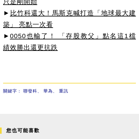
只是剛開始
►
比竹科還大！馬斯克喊打造「地球最大建
築」 亮點一次看
►
0050也輸了！ 「存股教父」點名這1檔
績效勝出還更抗跌
關鍵字：
聯發科
、
華為
、
重訊
您也可能喜歡