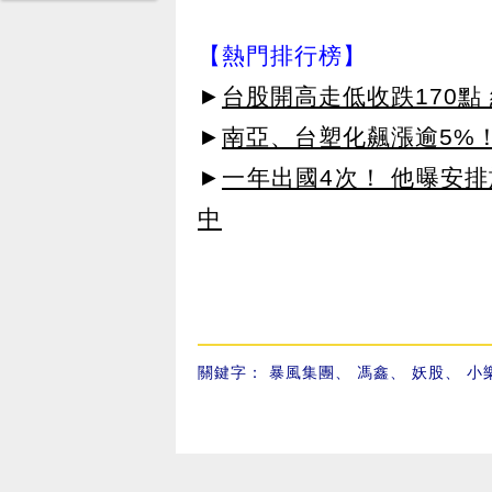
【熱門排行榜】
►
台股開高走低收跌170點
►
南亞、台塑化飆漲逾5%！
►
一年出國4次！ 他曝安
中
關鍵字：
暴風集團
、
馮鑫
、
妖股
、
小