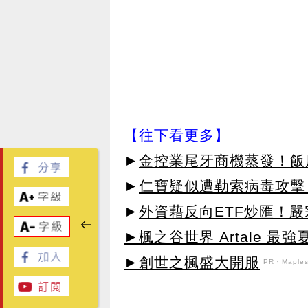
【往下看更多】
►
金控業尾牙商機蒸發！飯
►
仁寶疑似遭勒索病毒攻擊
►
外資藉反向ETF炒匯！嚴
►楓之谷世界 Artale 最
►創世之楓盛大開服
PR・Maplest