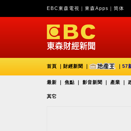
EBC東森電視
｜
東森Apps
｜
简体
首頁
財經新聞
57
最新
焦點
影音新聞
產業
其它