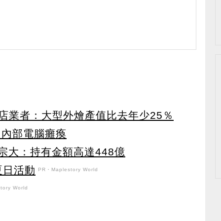
店業者：大型外燴產值比去年少25％
 內部電腦癱瘓
宗大：持有金額高達448億
強夏日活動
PR・Maplestory World
ory World