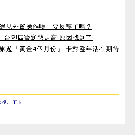
 網見外資操作嘆：要反轉了嗎？
 台塑四寶逆勢走高 原因找到了
排旅遊「黃金4個月份」 卡對整年活在期待
樂視
、
下市