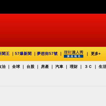
新聞王
57爆新聞
夢想街57號
更多+
政治
全球
台股
房產
汽車
理財
３Ｃ
生