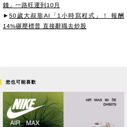
錢」一路旺運到10月
►
50歲大叔靠AI「1小時寫程式」！ 報酬
14%碾壓標普 直接辭職去炒股
您也可能喜歡