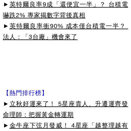
►
英特爾良率9成「還便宜一半」？ 台積電
嚇跌2% 專家揭數字背後真相
►
英特爾良率衝90% 成本僅台積電一半？
法人：「3台廠」機會來了
【熱門排行榜】
►
立秋好運來了！ 5星座貴人、升遷運齊發
命理師：把握黃金轉運期
►
金牛座下弦月發威！ 4星座「越整理越有