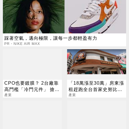
踩著空氣，邁向極限，讓每一步都輕盈有力
PR・NIKE AIR MAX
CPO也要鍍膜？ 2台廠靠
「18萬漲至30萬」房東漲
高門檻「冷門元件」 搶下
租趕跑全台首家史努比餐
AI關鍵入場券
產業
廳
產業