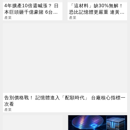
4年擴產10倍還喊漲？ 日
「這材料」缺30%無解！
本巨頭砸千億豪賭 6台廠
恐比記憶體更嚴重 連黃仁
已悄悄卡位
產業
勳都掏錢秒訂
產業
告別價格戰！ 記憶體進入「配額時代」 台廠核心指標一
次看
產業