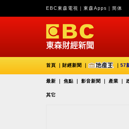
EBC東森電視
｜
東森Apps
｜
简体
首頁
財經新聞
57
最新
焦點
影音新聞
產業
其它