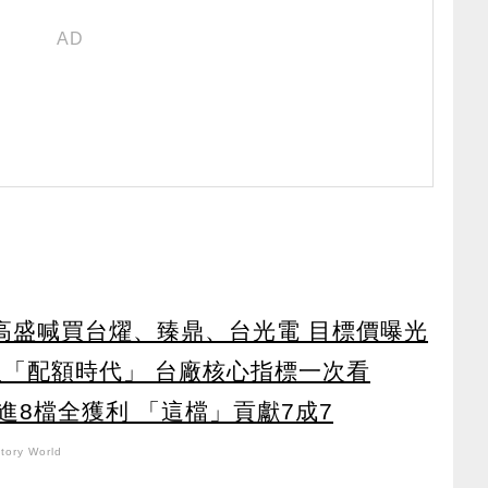
！ 高盛喊買台燿、臻鼎、台光電 目標價曝光
入「配額時代」 台廠核心指標一次看
8檔全獲利 「這檔」貢獻7成7
ory World