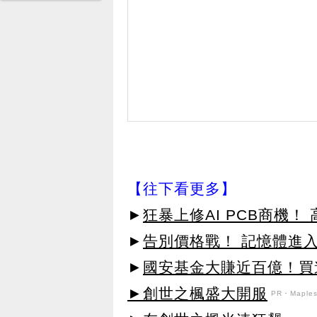
【往下看更多】
►
狂暴上修AI PCB商機
►
告別價格戰！ 記憶體進
►
國安基金大賺近百億！買進
►創世之楓盛大開服
PR・Maplest