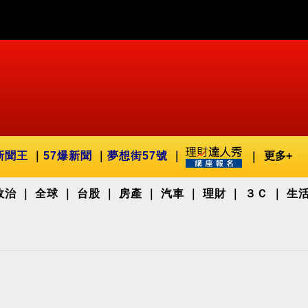
新聞王
57爆新聞
夢想街57號
更多+
政治
全球
台股
房產
汽車
理財
３Ｃ
生