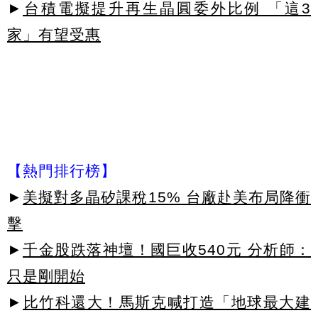
►
台積電擬提升再生晶圓委外比例 「這3
家」有望受惠
【熱門排行榜】
►
美擬對多晶矽課稅15% 台廠赴美布局降衝
擊
►
千金股跌落神壇！國巨收540元 分析師：
只是剛開始
►
比竹科還大！馬斯克喊打造「地球最大建