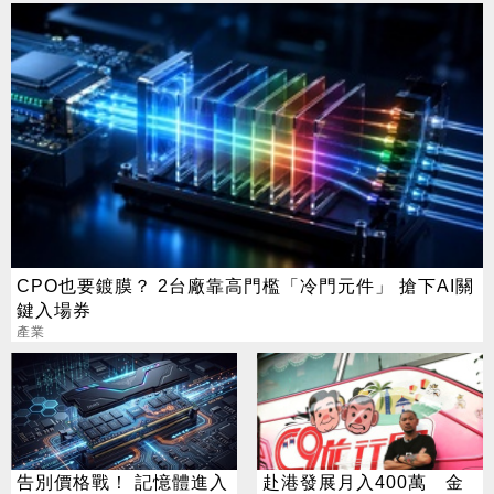
CPO也要鍍膜？ 2台廠靠高門檻「冷門元件」 搶下AI關
鍵入場券
產業
告別價格戰！ 記憶體進入
赴港發展月入400萬 金