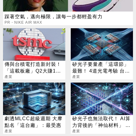
踩著空氣，邁向極限，讓每一步都輕盈有力
PR・NIKE AIR MAX
傳與台積電打造新封裝！
矽光子要量產「這環節」
「這載板廠」Q2大賺124
最難！ 4道光電考驗 台廠
億創新高
產業
供應鏈一次看
產業
劇透MLCC超級週期 大摩
矽光子也無法取代！ AI算
點名「這台廠」：最受惠
力背後的「神仙材料」 這
產業
幾家默默爆賺
產業