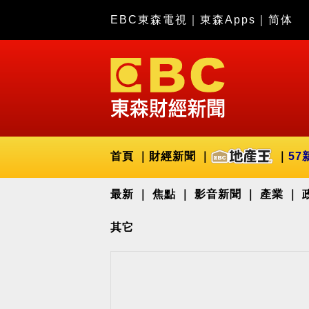
EBC東森電視
｜
東森Apps
｜
简体
首頁
財經新聞
57
最新
焦點
影音新聞
產業
其它