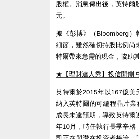
股權。消息傳出後，英特爾股價
元。
據《彭博》（Bloomberg）報
細節，雖然確切持股比例尚
特爾帶來急需的現金，協助
★【理財達人秀】投信開鍘 
英特爾於2015年以167億美
納入英特爾的可編程晶片業務
成長未達預期，導致英特爾
年10月，時任執行長季辛格（P
司正在與潛在投資者接洽，計劃