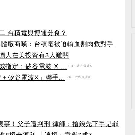
二 台積電與博通分食？
導體廠商嘆：台積電被迫輸血割肉救對手
擴大在美投資有3大難關
定：矽谷電波 X ...
PR・矽谷電波X
＋矽谷電波X」聯手...
PR・矽谷電波X
辦喪事！父子遭判刑 律師：搶錢先下手是罪
8檔全獲利 「這檔」貢獻7成7