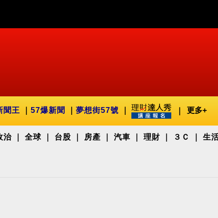
新聞王
57爆新聞
夢想街57號
更多+
政治
全球
台股
房產
汽車
理財
３Ｃ
生