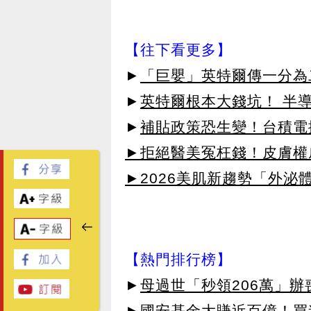
【往下看更多】
►
「巨嬰」英特爾傳一分為
►
英特爾根本大錢坑！ 半
►
補貼政策恐生變！台積電
►拒絕醫美冤枉錢！皮膚權威指
►2026美肌新趨勢「外泌體
【熱門排行榜】
►
母過世「秒領206萬」
►
國安基金大賺近百億！買進