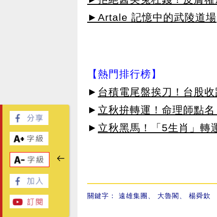
►Artale 記憶中的武陵道場
【熱門排行榜】
►
台積電尾盤挨刀！台股收
►
立秋拚轉運！命理師點名
►
立秋黑馬！「5生肖」轉
關鍵字：
遠雄集團
、
大魯閣
、
楊舜欽