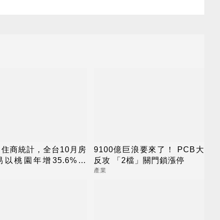
住商統計，全台10月房
9100億巨浪要來了！ PCB大
以桃園年增35.6%最
反攻 「2檔」關門鎖漲停
台中月成長最強
產業