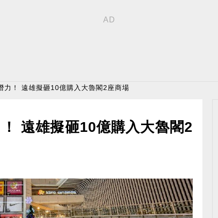
潛力！ 遠雄擬砸10億購入大魯閣2座商場
！ 遠雄擬砸10億購入大魯閣2