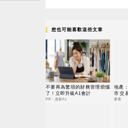
您也可能喜歡這些文章
不要再為繁瑣的財務管理煩惱
地產：
了！立即升級A1會計
市交易
旺，
PR・鼎新A1
產業