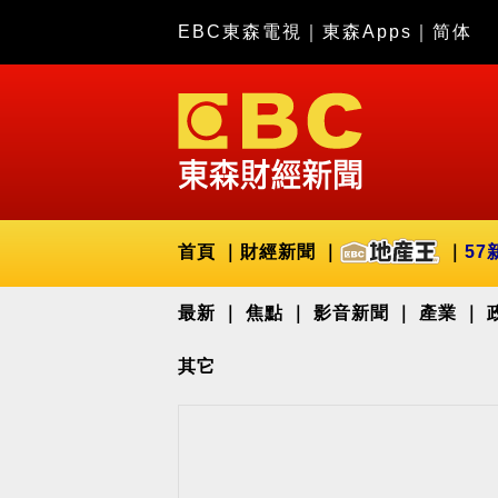
EBC東森電視
｜
東森Apps
｜
简体
首頁
財經新聞
57
最新
焦點
影音新聞
產業
其它