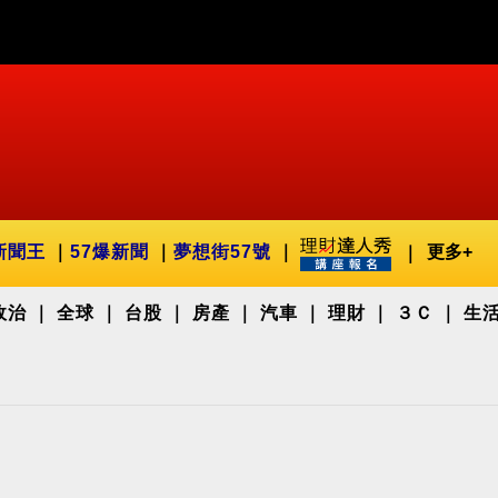
新聞王
57爆新聞
夢想街57號
更多+
政治
全球
台股
房產
汽車
理財
３Ｃ
生