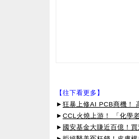
【往下看更多】
►
狂暴上修AI PCB商機
►
CCL火燒上游！ 「化學
►
國安基金大賺近百億！買進
►拒絕醫美冤枉錢！皮膚權威指