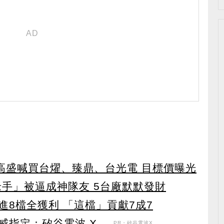
！ 高盛喊買台燿、臻鼎、台光電 目標價曝光
老手」被逼成神隊友 5台廠默默發財
8檔全獲利 「這檔」貢獻7成7
定：矽谷電波 X ...
PR・矽谷電波X