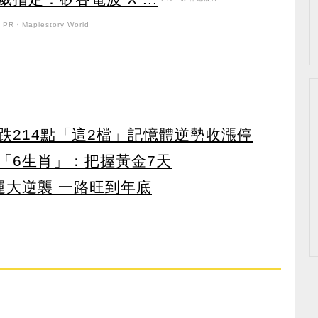
PR・Maplestory World
跌214點「這2檔」記憶體逆勢收漲停
「6生肖」：把握黃金7天
運大逆襲 一路旺到年底