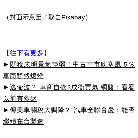
（封面示意圖／取自Pixabay）
【往下看更多】
►
關稅未明景氣轉弱！中古車市吹寒風 5％
車商黯然熄燈
►
逃命波？ 車商自砍2成衝買氣 網酸：看看
以前有多盤
►
傳美車關稅大調降？ 汽車全聯會憂：能否
繼續在台製造