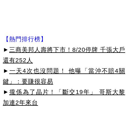
【熱門排行榜】
►
三商美邦人壽將下市！8/20停牌 千張大戶
還有252人
►
一天4次也沒問題！ 他曝「當沖不賠4關
鍵」：要賺很容易
►
攏係為了晶片！「斷交19年」 哥斯大黎
加連2年來台