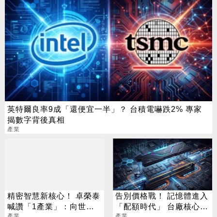
英特爾良率9成「還便宜一半」？ 台積電嚇跌2% 專家
揭數字背後真相
產業
精密智慧新核心！ 卓榮泰
告別價格戰！ 記憶體進入
喊讚「1產業」：向世界
「配額時代」 台廠核心指
產業
產業