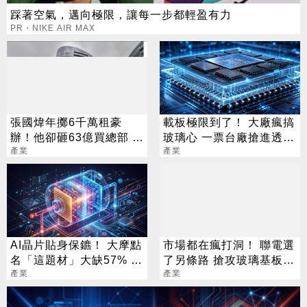
踩著空氣，邁向極限，讓每一步都輕盈有力
PR・NIKE AIR MAX
張國煒年擲6千萬租豪
載板極限到了！ 大廠瘋搞
辦！他卻砸63億買總部 好
玻璃心 一票台廠搶進透明
處曝光
產業
新賽局
產業
AI晶片貼身保鑣！ 大摩點
市場都在瘋打洞！ 聯電選
名「這題材」大缺57% 3
了另條路 搶攻玻璃基板新
檔隱藏新星曝光
產業
戰場
產業