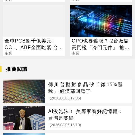
展現台灣國力
標一次看
全球PCB衝千億美元！
CPO也要鍍膜？ 2台廠靠
CCL、ABF全面吃緊 台廠
高門檻「冷門元件」 搶下
迎兆元商機
產業
AI關鍵入場券
產業
推薦閱讀
傳川普擬對多晶矽「徵15%關
稅」 經濟部回應了
(2026/08/06 17:06)
AI沒泡沫！ 美專家看好記憶體：
台灣是關鍵
(2026/08/06 16:10)