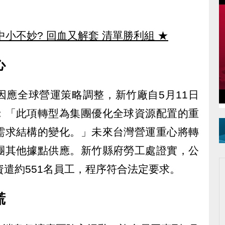
中小不妙? 回血又解套 清單勝利組
★
心
因應全球營運策略調整，新竹廠自5月11日
：「此項轉型為集團優化全球資源配置的重
需求結構的變化。」未來台灣營運重心將轉
團其他據點供應。新竹縣府勞工處證實，公
資遣約551名員工，程序符合法定要求。
慌