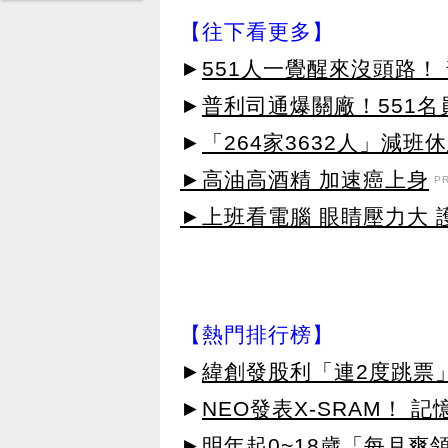
【往下看更多】
►
551人一覺醒來沒頭路！
►
普利司通爆關廠！551名
►
「264家3632人」減班
►高油高酒精 加速癌上身
P
►上班看電腦 眼睛壓力大 護
【熱門排行榜】
►
緯創發股利「連2度跳票
►
NEO發表X-SRAM！
►
明年起0~18歲「每月爽