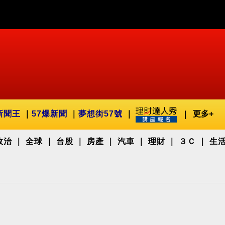
新聞王
57爆新聞
夢想街57號
更多+
政治
全球
台股
房產
汽車
理財
３Ｃ
生