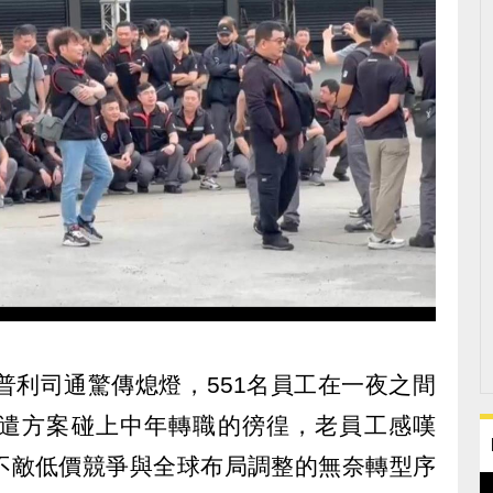
普利司通驚傳熄燈，551名員工在一夜之間
遣方案碰上中年轉職的徬徨，老員工感嘆
不敵低價競爭與全球布局調整的無奈轉型序