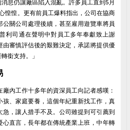
的消息仍讓廠區陷入混亂。許多員工直到5月
人心惶惶。更有前員工爆料指出，公司在協商
部公關公司處理後續，甚至雇用遊覽車將員
普利司通在聲明中對員工多年奉獻致上謝
經由審慎評估後的艱難決定，承諾將提供優
涯轉銜支持。」
易
在廠內工作十多年的資深員工向記者感嘆：
小孩、家庭要養，這個年紀重新找工作，真
太急，讓人措手不及。公司雖提到可引薦到
憂心直言，長年都在傳統產業上班，中年轉