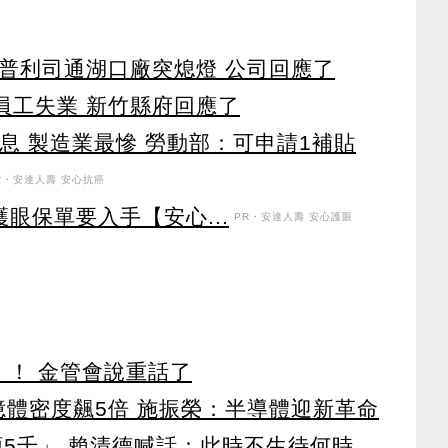
 普利司通湖口廠突熄燈 公司回應了
員工失業 新竹縣府回應了
休息 製造業最慘 勞動部：可申請1補貼
R・安達人壽 安心抗癌
眼保單要入手【安心...
PR・安達人壽 安心護眼
」！ 金管會說重話了
 記憶體密度飆5倍 施振榮：半導體迎新革命
領5千」 賴清德喊話：此時不生待何時