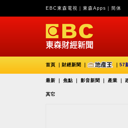
EBC東森電視
｜
東森Apps
｜
简体
首頁
財經新聞
57
最新
焦點
影音新聞
產業
其它