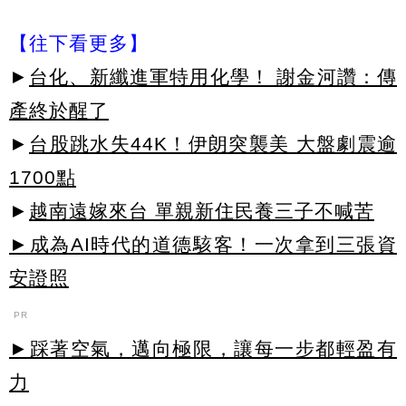
【往下看更多】
►
台化、新纖進軍特用化學！ 謝金河讚：傳
產終於醒了
►
台股跳水失44K！伊朗突襲美 大盤劇震逾
1700點
►
越南遠嫁來台 單親新住民養三子不喊苦
►成為AI時代的道德駭客！一次拿到三張資
安證照
PR
►踩著空氣，邁向極限，讓每一步都輕盈有
力