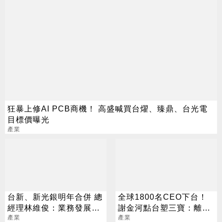
狂暴上修AI PCB商機！ 高盛喊買台燿、臻鼎、台光電
目標價曝光
產業
台新、新光銀明年合併 總
全球1800名CEO下台！
經理林維俊：業務發展更
謝金河點台塑三寶：離淨
均衡
產業
值愈來愈遠
產業