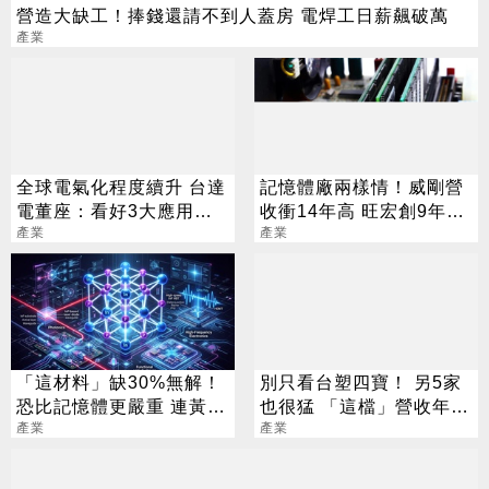
營造大缺工！捧錢還請不到人蓋房 電焊工日薪飆破萬
產業
全球電氣化程度續升 台達
記憶體廠兩樣情！威剛營
電董座：看好3大應用需
收衝14年高 旺宏創9年新
求
產業
低
產業
「這材料」缺30%無解！
別只看台塑四寶！ 另5家
恐比記憶體更嚴重 連黃仁
也很猛 「這檔」營收年增
勳都掏錢秒訂
產業
衝7倍
產業