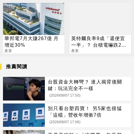
華邦電7月大賺267億 月
英特爾良率9成「還便宜
增近30%
一半」？ 台積電嚇跌2%
產業
專家揭數字背後真相
產業
推薦閱讀
台股資金大轉彎？ 達人揭背後關
鍵：玩法完全不一樣
(2026/08/07 17:50)
別只看台塑四寶！ 另5家也很猛
「這檔」營收年增衝7倍
(2026/08/07 17:06)