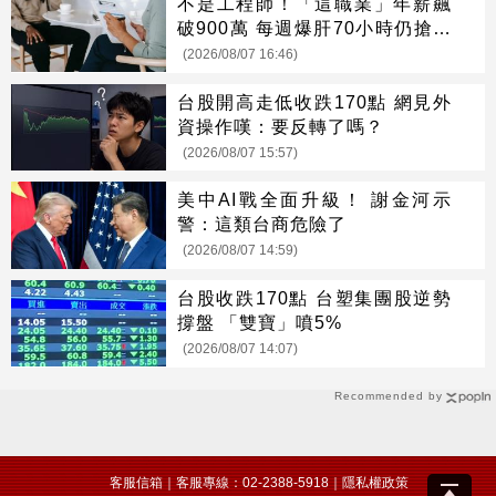
不是工程師！「這職業」年薪飆
破900萬 每週爆肝70小時仍搶破
頭
(2026/08/07 16:46)
台股開高走低收跌170點 網見外
資操作嘆：要反轉了嗎？
(2026/08/07 15:57)
美中AI戰全面升級！ 謝金河示
警：這類台商危險了
(2026/08/07 14:59)
台股收跌170點 台塑集團股逆勢
撐盤 「雙寶」噴5%
(2026/08/07 14:07)
Recommended by
客服信箱
｜客服專線：02-2388-5918｜
隱私權政策