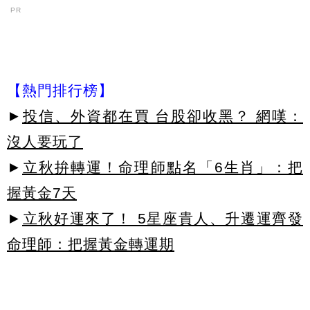
PR
【熱門排行榜】
►
投信、外資都在買 台股卻收黑？ 網嘆：
沒人要玩了
►
立秋拚轉運！命理師點名「6生肖」：把
握黃金7天
►
立秋好運來了！ 5星座貴人、升遷運齊發
命理師：把握黃金轉運期