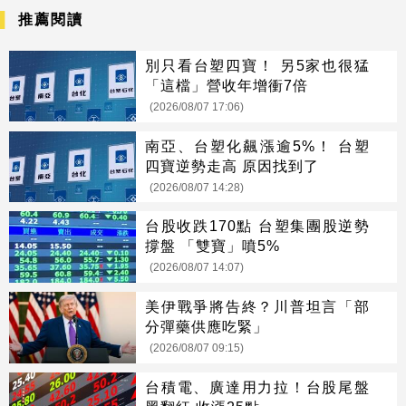
推薦閱讀
別只看台塑四寶！ 另5家也很猛
「這檔」營收年增衝7倍
(2026/08/07 17:06)
南亞、台塑化飆漲逾5%！ 台塑
四寶逆勢走高 原因找到了
(2026/08/07 14:28)
台股收跌170點 台塑集團股逆勢
撐盤 「雙寶」噴5%
(2026/08/07 14:07)
美伊戰爭將告終？川普坦言「部
分彈藥供應吃緊」
(2026/08/07 09:15)
台積電、廣達用力拉！台股尾盤