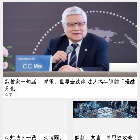
魏哲家一句話！ 聯電、世界全跌停 法人揭半導體「殘酷
分化」
產業
AI封裝下一戰！ 英特爾、
群創、友達、藍思搶攻玻