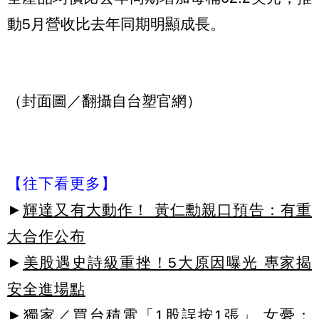
動5月營收比去年同期明顯成長。
（封面圖／翻攝自台塑官網）
【往下看更多】
►
輝達又有大動作！ 黃仁勳親口預告：有重
大合作公布
►
美股遇史詩級重挫！5大原因曝光 專家揭
安全進場點
►
獨家／買台積電「1股誤按1張」 女憂：