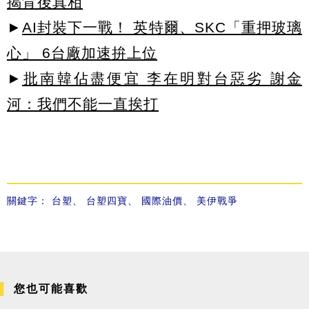
揭背後真相
►
AI封裝下一戰！ 英特爾、SKC「重押玻璃
心」 6台廠加速拚上位
►
批南韓佔盡便宜 李在明對台惡劣 謝金
河：我們不能一直挨打
關鍵字：
台塑
、
台塑四寶
、
國際油價
、
美伊戰爭
您也可能喜歡