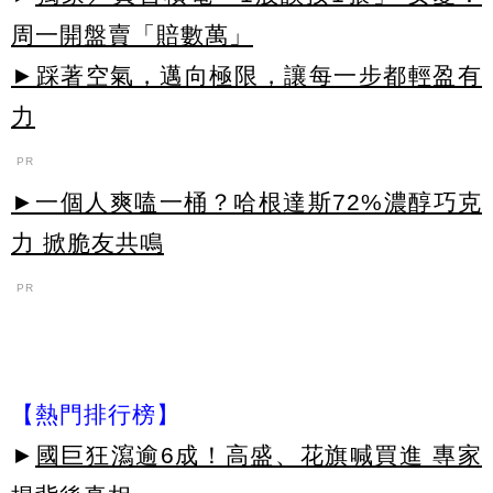
周一開盤賣「賠數萬」
►踩著空氣，邁向極限，讓每一步都輕盈有
力
PR
►一個人爽嗑一桶？哈根達斯72%濃醇巧克
力 掀脆友共鳴
PR
【熱門排行榜】
►
國巨狂瀉逾6成！高盛、花旗喊買進 專家