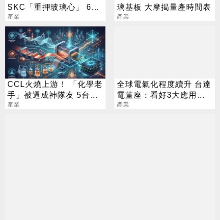
SKC「重押玻璃心」 6台
璃基板 大摩揭量產時間表
廠加速拚上位
產業
產業
CCL火燒上游！ 「化學老
全球電氣化程度續升 台達
手」被逼成神隊友 5台廠
電董座：看好3大應用需
默默發財
產業
求
產業