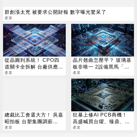
群創漲太兇 被要求公開財報 數字曝光驚呆了
產業
從晶圓到系統！ CPO四
晶片翹曲怎壓平？ 玻璃基
道關卡全拆解 台廠供應鏈
板非唯一 2設備黑馬「防
陣容曝光
產業
彎神器」曝
產業
總裁比工會還大方！ 吳嘉
狂暴上修AI PCB商機！
昭拍板 台塑集團調薪
高盛喊買台燿、臻鼎、台
4.5%
產業
產業
光電 目標價曝光