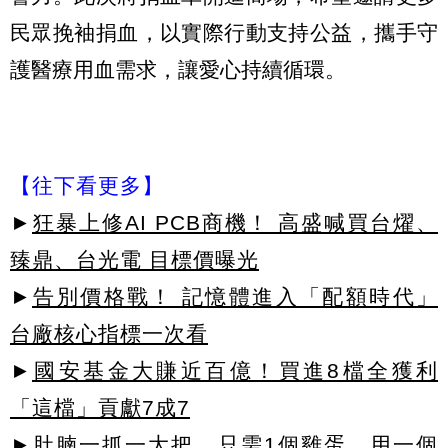
民眾挽袖捐血，以實際行動支持公益，攜手守
護醫療用血需求，讓愛心持續循環。
【往下看更多】
►
狂暴上修AI PCB商機！ 高盛喊買台燿、
臻鼎、台光電 目標價曝光
►
告別價格戰！ 記憶體進入「配額時代」
台廠核心指標一次看
►
國安基金大賺近百億！買進8檔全獲利
「這檔」貢獻7成7
►肚腩一抓一大把，只需1個雞蛋，用一個