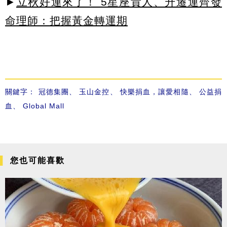
►
立秋好運來了！ 5星座貴人、升遷運齊發
命理師：把握黃金轉運期
關鍵字：
冠德集團
、
玉山金控
、
快樂捐血，讓愛相隨
、
公益捐
血
、
Global Mall
您也可能喜歡