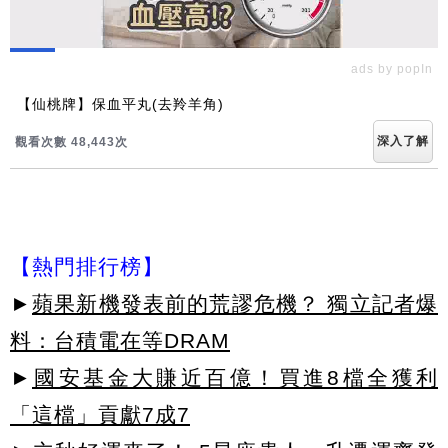
ads by popIn
【仙桃牌】保血平丸(去羚羊角)
深入了解
觀看次數 48,447次
【熱門排行榜】
►
蘋果新機發表前的荒謬危機？ 獨立記者爆
料：台積電在等DRAM
►
國安基金大賺近百億！買進8檔全獲利
「這檔」貢獻7成7