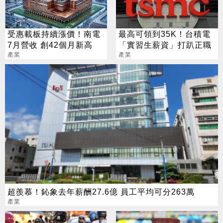
受惠載板持續漲價！南電
最高可領到35K！台積電
7月營收 創42個月新高
「實習生薪資」打趴正職
產業
產業
超羨慕！鈊象去年薪酬27.6億 員工平均可分263萬
產業