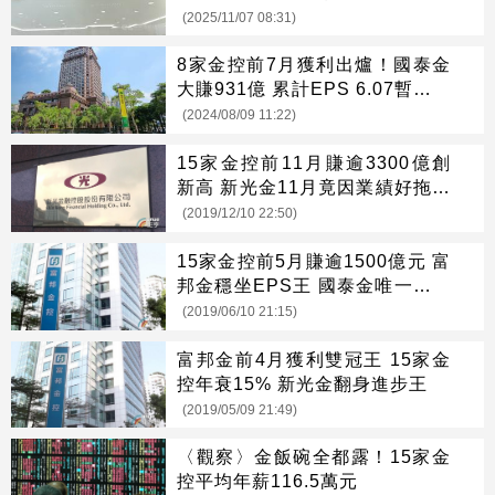
(2025/11/07 08:31)
8家金控前7月獲利出爐！國泰金
大賺931億 累計EPS 6.07暫居第
一
(2024/08/09 11:22)
15家金控前11月賺逾3300億創
新高 新光金11月竟因業績好拖累
獨虧損
(2019/12/10 22:50)
15家金控前5月賺逾1500億元 富
邦金穩坐EPS王 國泰金唯一單月
賺百億
(2019/06/10 21:15)
富邦金前4月獲利雙冠王 15家金
控年衰15% 新光金翻身進步王
(2019/05/09 21:49)
〈觀察〉金飯碗全都露！15家金
控平均年薪116.5萬元