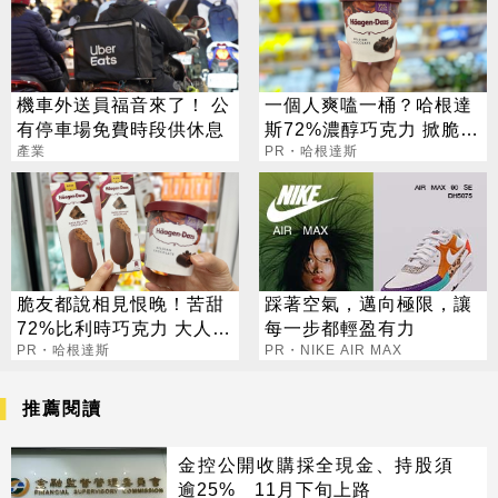
機車外送員福音來了！ 公
一個人爽嗑一桶？哈根達
有停車場免費時段供休息
斯72%濃醇巧克力 掀脆友
產業
共鳴
PR・哈根達斯
脆友都說相見恨晚！苦甜
踩著空氣，邁向極限，讓
72%比利時巧克力 大人味
每一步都輕盈有力
爆紅！
PR・哈根達斯
PR・NIKE AIR MAX
推薦閱讀
金控公開收購採全現金、持股須
逾25% 11月下旬上路