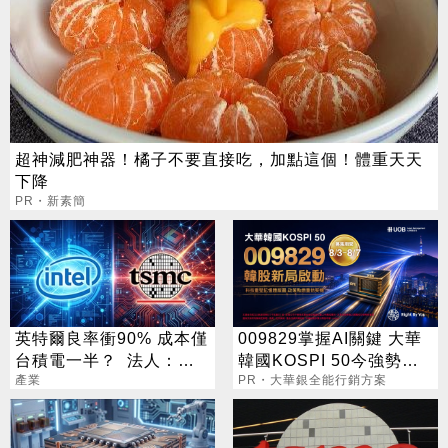
超神減肥神器！橘子不要直接吃，加點這個！體重天天
下降
PR・新素簡
英特爾良率衝90% 成本僅
009829掌握AI關鍵 大華
台積電一半？ 法人：「3
韓國KOSPI 50今強勢開
台廠」機會來了
產業
募
PR・大華銀全能行銷方案