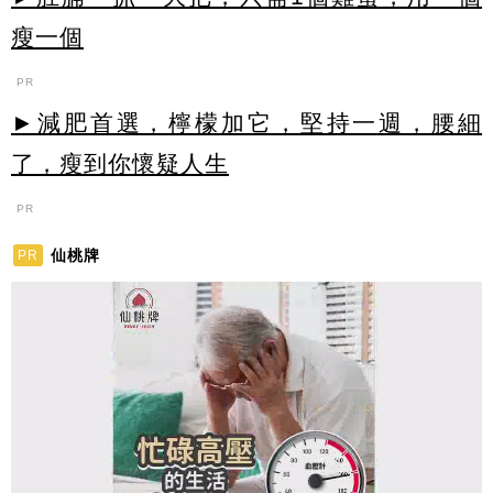
瘦一個
PR
►減肥首選，檸檬加它，堅持一週，腰細
了，瘦到你懷疑人生
PR
仙桃牌
PR