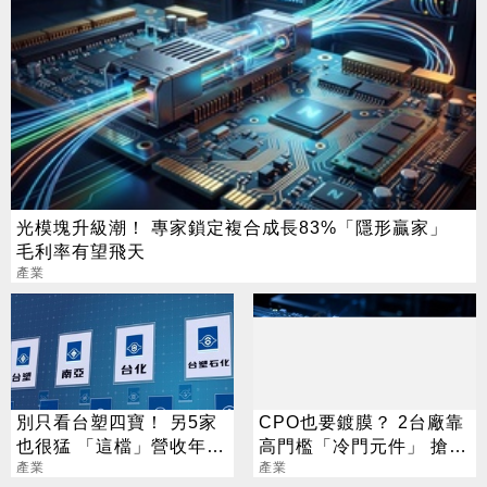
光模塊升級潮！ 專家鎖定複合成長83%「隱形贏家」
毛利率有望飛天
產業
別只看台塑四寶！ 另5家
CPO也要鍍膜？ 2台廠靠
也很猛 「這檔」營收年增
高門檻「冷門元件」 搶下
衝7倍
產業
AI關鍵入場券
產業