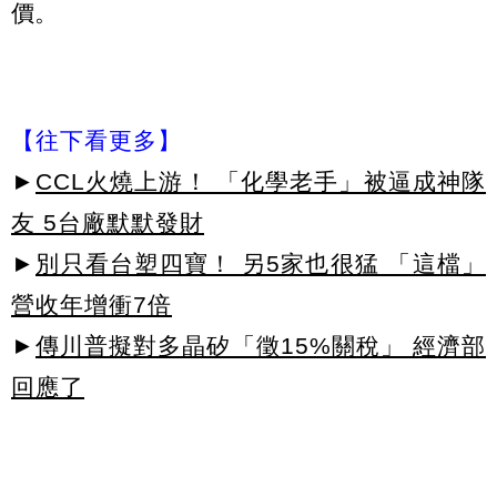
價。
【往下看更多】
►
CCL火燒上游！ 「化學老手」被逼成神隊
友 5台廠默默發財
►
別只看台塑四寶！ 另5家也很猛 「這檔」
營收年增衝7倍
►
傳川普擬對多晶矽「徵15%關稅」 經濟部
回應了