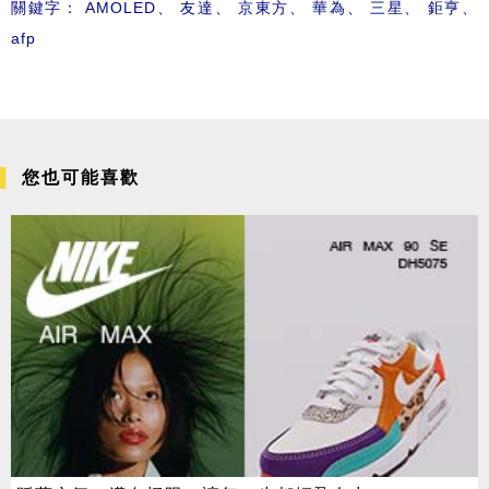
關鍵字：
AMOLED
、
友達
、
京東方
、
華為
、
三星
、
鉅亨
、
afp
您也可能喜歡