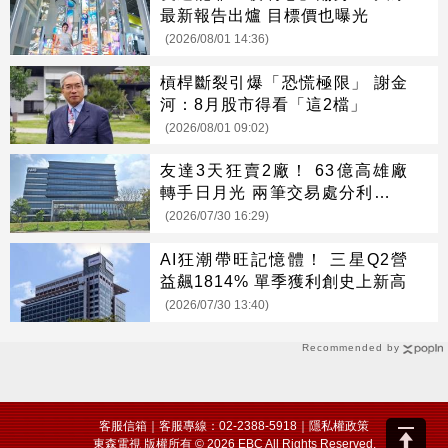
最新報告出爐 目標價也曝光
(2026/08/01 14:36)
槓桿斷裂引爆「恐慌極限」 謝金
河：8月股市得看「這2檔」
(2026/08/01 09:02)
友達3天狂賣2廠！ 63億高雄廠
轉手日月光 兩筆交易處分利益估
176.7億
(2026/07/30 16:29)
AI狂潮帶旺記憶體！ 三星Q2營
益飆1814% 單季獲利創史上新高
(2026/07/30 13:40)
Recommended by
客服信箱
｜客服專線：02-2388-5918｜
隱私權政策
東森電視 版權所有 © 2026 EBC All Rights Reserved.