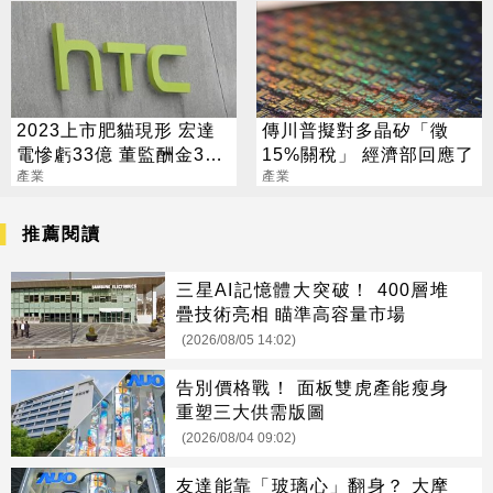
2023上市肥貓現形 宏達
傳川普擬對多晶矽「徵
電慘虧33億 董監酬金387
15%關稅」 經濟部回應了
萬居冠
產業
產業
推薦閱讀
三星AI記憶體大突破！ 400層堆
疊技術亮相 瞄準高容量市場
(2026/08/05 14:02)
告別價格戰！ 面板雙虎產能瘦身
重塑三大供需版圖
(2026/08/04 09:02)
友達能靠「玻璃心」翻身？ 大摩