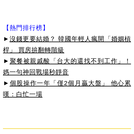
【熱門排行榜】
►
沒錢更要結婚？ 韓國年輕人瘋開「婚姻槓
桿」 買房拚翻轉階級
►
聚餐被親戚酸「台大的還找不到工作」！
媽一句神回戰場秒靜音
►
個股操作一年「僅2個月贏大盤」 他心累
嘆：白忙一場