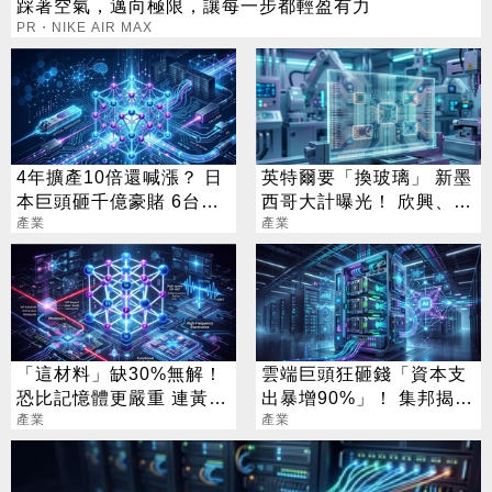
踩著空氣，邁向極限，讓每一步都輕盈有力
PR・NIKE AIR MAX
4年擴產10倍還喊漲？ 日
英特爾要「換玻璃」 新墨
本巨頭砸千億豪賭 6台廠
西哥大計曝光！ 欣興、宸
已悄悄卡位
產業
鴻已全面卡位
產業
「這材料」缺30%無解！
雲端巨頭狂砸錢「資本支
恐比記憶體更嚴重 連黃仁
出暴增90%」！ 集邦揭背
勳都掏錢秒訂
產業
後真相
產業