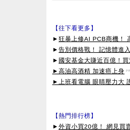
【往下看更多】
►
狂暴上修AI PCB商機
►
告別價格戰！ 記憶體進
►
國安基金大賺近百億！買進
►高油高酒精 加速癌上身
P
►上班看電腦 眼睛壓力大 護
【熱門排行榜】
►
外資小買20億！ 網見買