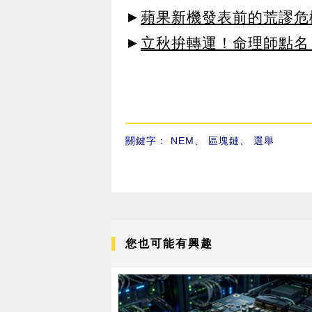
►
蘋果新機發表前的荒謬危
►
立秋拚轉運！命理師點名
關鍵字：
NEM
、
區塊鏈
、
選舉
您也可能有興趣