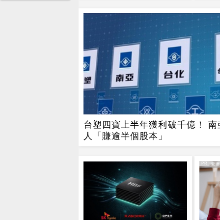
台塑四寶上半年獲利破千億！ 南
人「賺逾半個股本」
PR
PR・安