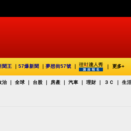
新聞王
57爆新聞
夢想街57號
更多+
政治
全球
台股
房產
汽車
理財
３Ｃ
生