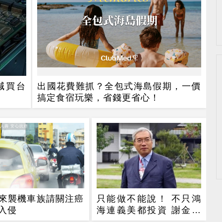
喊買台
出國花費難抓？全包式海島假期，一價
搞定食宿玩樂，省錢更省心！
達人壽 安心抗癌
來襲機車族請關注癌
只能做不能說！ 不只鴻
入侵
海連義美都投資 謝金河
讚：下個兆元產業