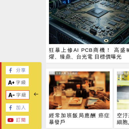
狂暴上修AI PCB商機！ 高盛
燿、臻鼎、台光電 目標價曝光
PR
PR
PR・安達人壽 安心抗癌
PR・安
經常加班飯局應酬 癌症
空汙
暴發戶
細胞