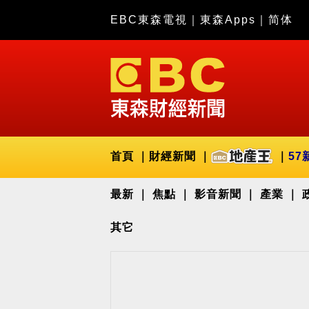
EBC東森電視
｜
東森Apps
｜
简体
首頁
財經新聞
57
最新
焦點
影音新聞
產業
其它