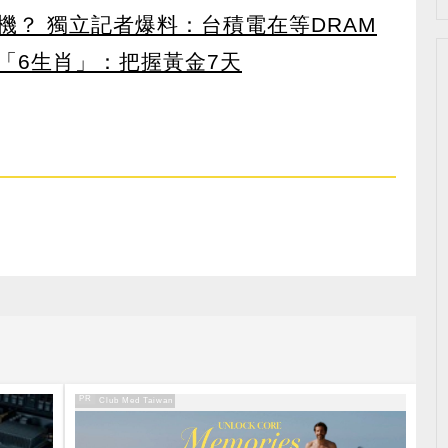
機？ 獨立記者爆料：台積電在等DRAM
「6生肖」：把握黃金7天
PR
PR・Club Med Taiwan