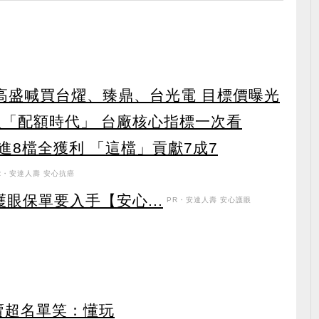
！ 高盛喊買台燿、臻鼎、台光電 目標價曝光
入「配額時代」 台廠核心指標一次看
8檔全獲利 「這檔」貢獻7成7
R・安達人壽 安心抗癌
眼保單要入手【安心...
PR・安達人壽 安心護眼
賣超名單笑：懂玩