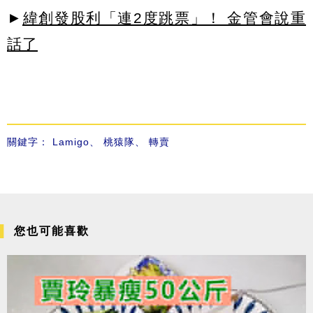
►
緯創發股利「連2度跳票」！ 金管會說重
話了
關鍵字：
Lamigo
、
桃猿隊
、
轉賣
您也可能喜歡