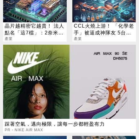
晶片越精密它越貴！ 法人
CCL火燒上游！ 「化學老
點名「這7檔」：2奈米背
手」被逼成神隊友 5台廠
後隱形金礦
產業
默默發財
產業
踩著空氣，邁向極限，讓每一步都輕盈有力
PR・NIKE AIR MAX