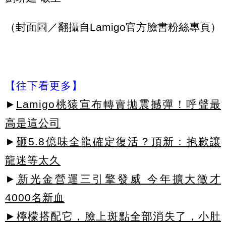
（封面圖／翻攝自Lamigo官方臉書粉絲專頁）
【往下看更多】
►
Lamigo桃猿宣布轉賣拋震撼彈！呼聲最
高是這公司
►
砸5.8億味全龍確定復活？頂新：抱歉讓
龍迷等太久
►
新光金營運三引擎發威 今年擴大徵才
4000名新血
►檸檬搭配它，臉上斑點全部消失了，小肚