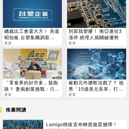
總裁比工會還大方！ 吳嘉
別當我塑膠！ 南亞連拉3
昭拍板 台塑集團調薪
漲停 經理人揭關鍵優勢
4.5%
產業
產業
「零食界的好市多」疑跑
被動元件腰斬沒戲了？ 他
路？ 妻揭創業挑戰：只能
秀「15億美元長單」打臉
咬牙撐住
產業
熊市
產業
推薦閱讀
Lamigo桃猿宣布轉賣拋震撼彈！