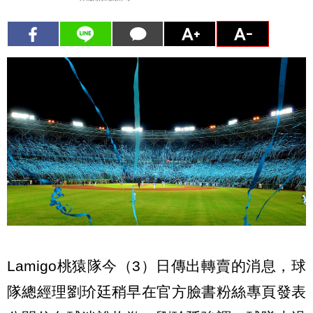
Lamigo桃猿隊今（3）日傳出轉賣的消息，球
隊總經理劉玠廷稍早在官方臉書粉絲專頁發表