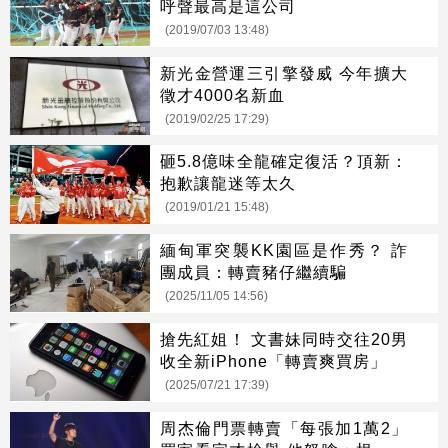
呼聲最高是這公司
(2019/07/03 13:48)
新光金營運三引擎發威 今年擴大
徵才4000名新血
(2019/02/25 17:29)
砸5.8億味全龍確定復活？頂新：
抱歉讓龍迷等太久
(2019/01/21 15:48)
緬甸軍突襲KK園區是作秀？ 詐
團成員：轉賣豬仔繼續騙
(2025/11/05 14:56)
搶先紅姐！ 文書妹同時交往20男
收全新iPhone「轉賣爽買房」
(2025/07/21 17:39)
周杰倫門票轉賣「每張加1萬2」