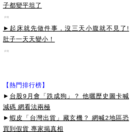
子都變平坦了
PR
►起床就先做件事，沒三天小腹就不見了!
肚子一天天變小！
PR
【熱門排行榜】
►
台股9月會「跌成狗」？ 他曬歷史圖卡喊
減碼 網看法兩極
►
蝦皮「台灣出貨」藏玄機？ 網喊2地區恐
買到假貨 專家揭真相