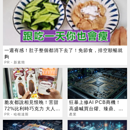
一週有感！肚子整個都消下去了！免節食，排空順暢就
夠
PR・新素簡
脆友都說相見恨晚！苦甜
狂暴上修AI PCB商機！
72%比利時巧克力 大人味
高盛喊買台燿、臻鼎、台
爆紅！
PR・哈根達斯
產業
光電 目標價曝光