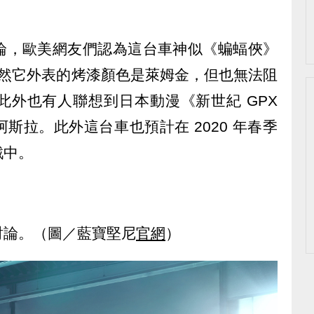
論，歐美網友們認為這台車神似《蝙蝠俠》
」，雖然它外表的烤漆顏色是萊姆金，但也無法阻
此外也有人聯想到日本動漫《新世紀 GPX
斯拉。此外這台車也預計在 2020 年春季
戲中。
討論。（圖／藍寶堅尼
官網
）