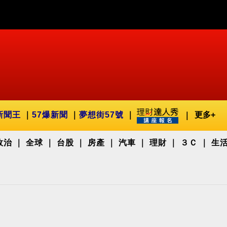
新聞王
57爆新聞
夢想街57號
更多+
政治
全球
台股
房產
汽車
理財
３Ｃ
生