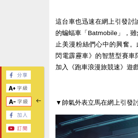
這台車也迅速在網上引發討
的蝙蝠車「Batmobile
止美漫粉絲們心中的興奮。
閃電霹靂車》的智慧型賽車阿
加入《跑車浪漫旅競速》遊
▼帥氣外表立馬在網上引發