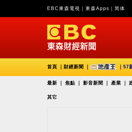
EBC東森電視
｜
東森Apps
｜
简体
首頁
財經新聞
57
最新
焦點
影音新聞
產業
其它