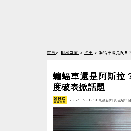
首頁
>
財經新聞
>
汽車
> 蝙蝠車還是阿斯
蝙蝠車還是阿斯拉
度破表掀話題
2019/11/28 17:01
東森新聞 責任編輯 