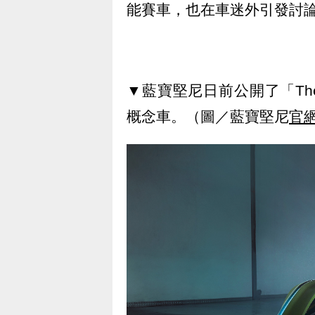
能賽車，也在車迷外引發討
▼藍寶堅尼日前公開了「The Lam
概念車。（圖／藍寶堅尼
官