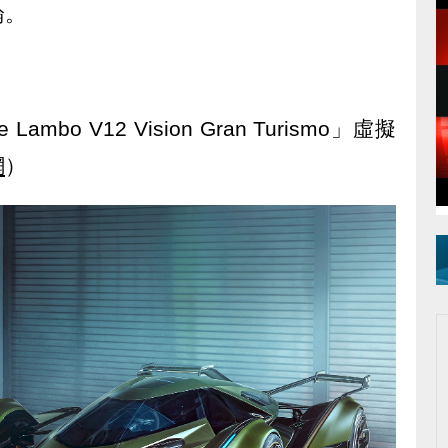
論。
bo V12 Vision Gran Turismo」虛擬
網
）