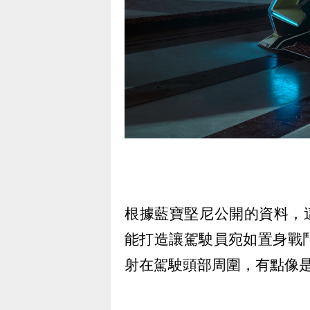
根據藍寶堅尼公開的資料，
能打造讓駕駛員宛如置身戰
射在駕駛頭部周圍，有點像