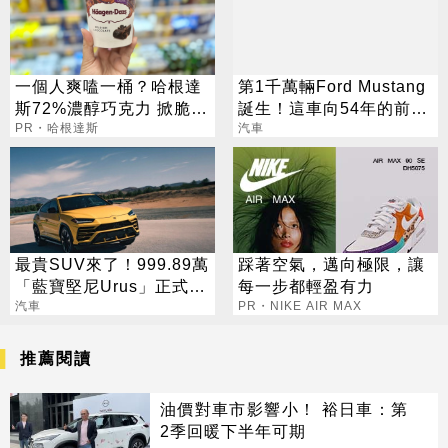
一個人爽嗑一桶？哈根達
第1千萬輛Ford Mustang
斯72%濃醇巧克力 掀脆友
誕生！這車向54年的前輩
共鳴
PR・哈根達斯
致敬
汽車
最貴SUV來了！999.89萬
踩著空氣，邁向極限，讓
「藍寶堅尼Urus」正式在
每一步都輕盈有力
台上市
汽車
PR・NIKE AIR MAX
推薦閱讀
油價對車市影響小！ 裕日車：第
2季回暖下半年可期