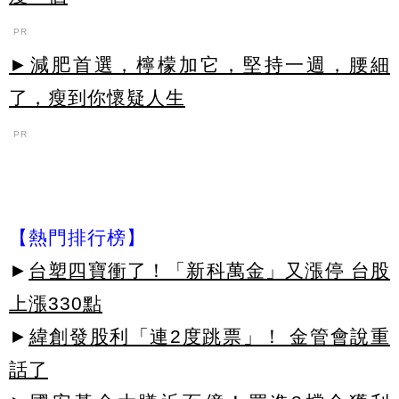
PR
►減肥首選，檸檬加它，堅持一週，腰細
了，瘦到你懷疑人生
PR
【熱門排行榜】
►
台塑四寶衝了！「新科萬金」又漲停 台股
上漲330點
►
緯創發股利「連2度跳票」！ 金管會說重
話了