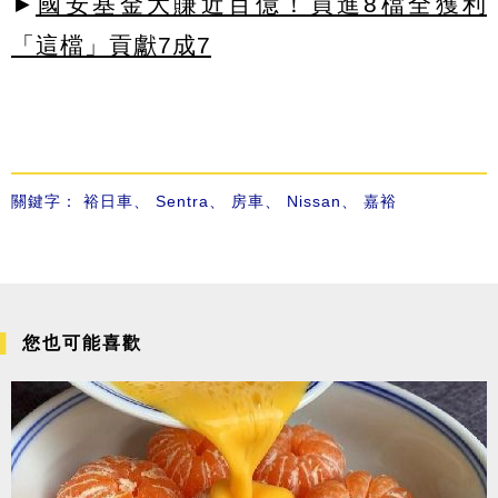
►
國安基金大賺近百億！買進8檔全獲利
「這檔」貢獻7成7
關鍵字：
裕日車
、
Sentra
、
房車
、
Nissan
、
嘉裕
您也可能喜歡