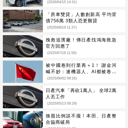
(2026/04/15 14:31)
「房車雙貸」人數創新高 平均背
債756萬 3類人恐更難貸
(2025/09/19 11:37)
挽救追濱廠！傳日產找鴻海救急
官方回應了
(2025/07/16 11:50)
被中國卷到行業再＋1！ 謝金河
喊不妙：連機器人、AI都被卷進
去
(2025/06/02 09:26)
日產汽車「再砍1萬人」 全球2萬
人丟工作
(2025/05/13 09:29)
換股比例談不攏！本田、日產整
合協商破局