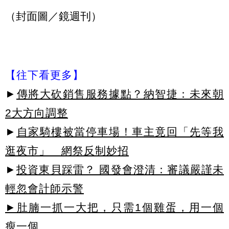
（封面圖／鏡週刊）
【往下看更多】
►
傳將大砍銷售服務據點？納智捷：未來朝
2大方向調整
►
自家騎樓被當停車場！車主竟回「先等我
逛夜市」 網祭反制妙招
►
投資東貝踩雷？ 國發會澄清：審議嚴謹未
輕忽會計師示警
►肚腩一抓一大把，只需1個雞蛋，用一個
瘦一個