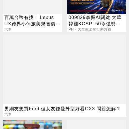
百萬台幣有找！ Lexus
009829掌握AI關鍵 大華
UX跨界小休旅美規售價出
韓國KOSPI 50今強勢開
爐
汽車
募
PR・大華銀全能行銷方案
男網友想買Ford 但女友鍾愛外型好看CX3 問題怎解？
汽車