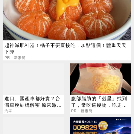
超神減肥神器！橘子不要直接吃，加點這個！體重天天
下降
PR・新素簡
進口、國產車都好貴？台
腹部脂肪的「剋星」找到
灣車稅結構解密 原來繳這
了，常吃這幾物，吃走大
麼多給政府
汽車
肚囊，瘦出小蠻腰
PR・新素簡