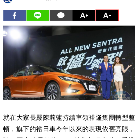
就在大家長嚴陳莉蓮持續率領裕隆集團轉型整
頓，旗下的裕日車今年以來的表現依舊亮眼，