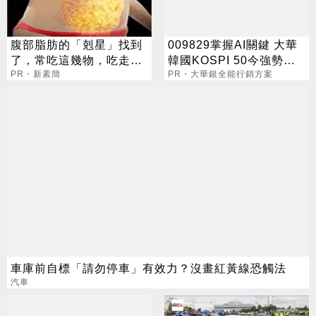
腹部脂肪的「剋星」找到
009829掌握AI關鍵 大華
了，常吃這幾物，吃走大
韓國KOSPI 50今強勢開
肚囊，瘦出小蠻腰
PR・新素簡
募
PR・大華銀全能行銷方案
車庫前自標「請勿停車」有效力？沒畫紅黃線恐觸法
汽車