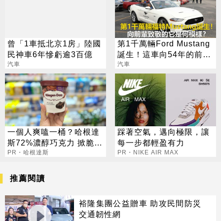
曾「1車抵北京1房」陸國
第1千萬輛Ford Mustang
民神車6年慘虧逾3百億
誕生！這車向54年的前輩
汽車
致敬
汽車
一個人爽嗑一桶？哈根達
踩著空氣，邁向極限，讓
斯72%濃醇巧克力 掀脆友
每一步都輕盈有力
共鳴
PR・哈根達斯
PR・NIKE AIR MAX
推薦閱讀
裕隆集團公益贈車 助攻民間防災
交通韌性網