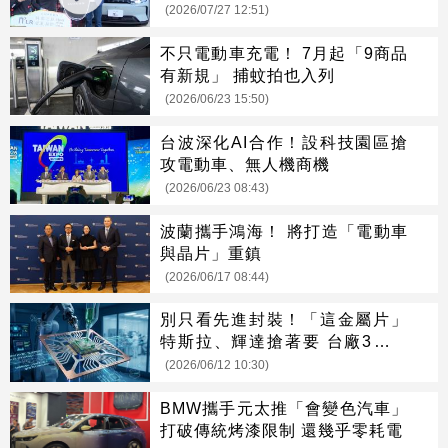
(2026/07/27 12:51)
不只電動車充電！ 7月起「9商品
有新規」 捕蚊拍也入列
(2026/06/23 15:50)
台波深化AI合作！設科技園區搶
攻電動車、無人機商機
(2026/06/23 08:43)
波蘭攜手鴻海！ 將打造「電動車
與晶片」重鎮
(2026/06/17 08:44)
別只看先進封裝！「這金屬片」
特斯拉、輝達搶著要 台廠3雄喜
迎大行情
(2026/06/12 10:30)
BMW攜手元太推「會變色汽車」
打破傳統烤漆限制 還幾乎零耗電