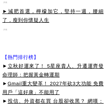
PR
►減肥首選，檸檬加它，堅持一週，腰細
了，瘦到你懷疑人生
PR
【熱門排行榜】
►
立秋好運來了！ 5星座貴人、升遷運齊發
命理師：把握黃金轉運期
►
Gmail重大變革！ 2027年砍3大功能 免費
用戶「這好康」不能用了
►
投信、外資都在買 台股卻收黑？ 網嘆：