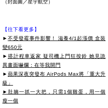
（封面圖／星宇航空）
【往下看更多】
►
不受發霉事件影響！ 滋養4/1起漲價 盒裝
變650元
►
搭計程車返家 疑司機上門狂按鈴 她見詭
異畫面嚇爛：在等我開門
►
蘋果深夜突發布 AirPods Max將「重大升
級」
►肚腩一抓一大把，只需1個雞蛋，用一個
瘦一個