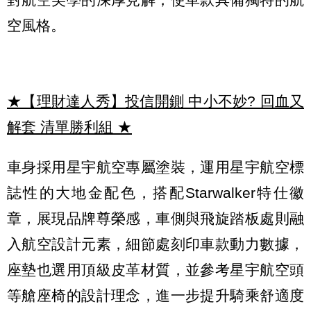
空風格。
★【理財達人秀】投信開鍘 中小不妙? 回血又
解套 清單勝利組
★
車身採用星宇航空專屬塗裝，運用星宇航空標
誌性的大地金配色，搭配Starwalker特仕徽
章，展現品牌尊榮感，車側與飛旋踏板處則融
入航空設計元素，細節處刻印車款動力數據，
座墊也選用頂級皮革材質，並參考星宇航空頭
等艙座椅的設計理念，進一步提升騎乘舒適度