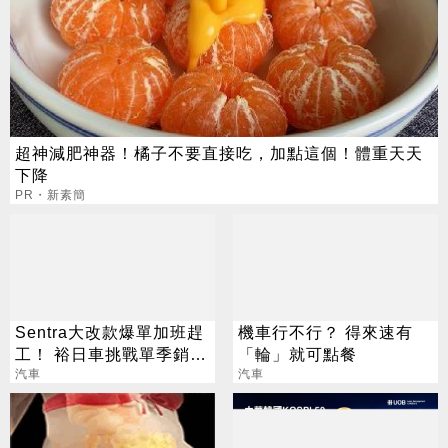
超神減肥神器！橘子不要直接吃，加點這個！體重天天
下降
PR・新素簡
Sentra大改款爆單加班趕
機車行不行？ 得來速有
工！ 裕日車挑戰單季銷售
「輪」就可點餐
破萬台
汽車
汽車