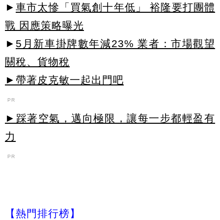
►
車市太慘「買氣創十年低」 裕隆要打團體
戰 因應策略曝光
►
5月新車掛牌數年減23% 業者：市場觀望
關稅、貨物稅
►帶著皮克敏一起出門吧
PR
►踩著空氣，邁向極限，讓每一步都輕盈有
力
PR
【熱門排行榜】