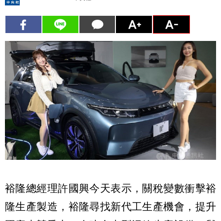
裕隆總經理許國興今天表示，關稅變數衝擊裕
隆生產製造，裕隆尋找新代工生產機會，提升