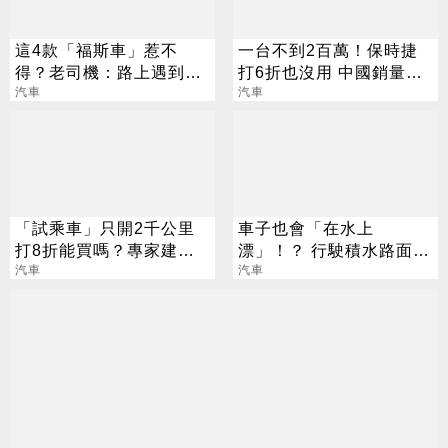
這4款「福斯車」惹不
一台不到2百萬！保時捷
得？老司機：路上遇到閃
打6折也沒用 中國銷量仍
遠點
汽車
下滑3成
汽車
「試乘車」只開2千公里
車子也會「在水上
打8折能買嗎？專家建議
漂」！？ 行駛積水路面
先建立一個觀念
汽車
你不能不知道的事
汽車