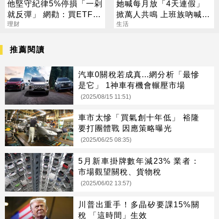
他堅守紀律5%停損「一剁
她喊每月放「4天連假」
就反彈」 網勸：買ETF刪
掀萬人共鳴 上班族吶喊：
App
理財
這樣才活得像人
生活
推薦閱讀
汽車0關稅若成真...網分析「最慘
是它」 1神車有機會輾壓市場
(2025/08/15 11:51)
車市太慘「買氣創十年低」 裕隆
要打團體戰 因應策略曝光
(2025/06/25 08:35)
5月新車掛牌數年減23% 業者：
市場觀望關稅、貨物稅
(2025/06/02 13:57)
川普出重手！多晶矽要課15%關
稅 「這時間」生效