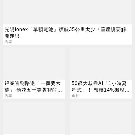
光陽Ionex「單顆電池」續航35公里太少？董座說要解
開迷思
汽車
鋁圈嚕到路邊「一顆要六
50歲大叔靠AI「1小時寫
萬」 他花五千笑省智商稅
程式」！ 報酬14%碾壓標
網喊：這樣更省
汽車
普 直接辭職去炒股
焦點