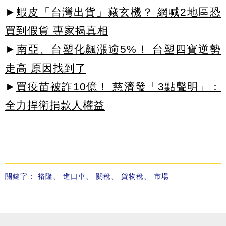
►
蝦皮「台灣出貨」藏玄機？ 網喊2地區恐
買到假貨 專家揭真相
►
南亞、台塑化飆漲逾5%！ 台塑四寶逆勢
走高 原因找到了
►
買疫苗被詐10億！ 慈濟發「3點聲明」：
全力捍衛捐款人權益
關鍵字：
裕隆
、
進口車
、
關稅
、
貨物稅
、
市場