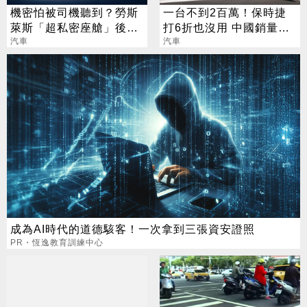
機密怕被司機聽到？勞斯
一台不到2百萬！保時捷
萊斯「超私密座艙」後座
打6折也沒用 中國銷量仍
有隔間！
汽車
下滑3成
汽車
成為AI時代的道德駭客！一次拿到三張資安證照
PR・恆逸教育訓練中心