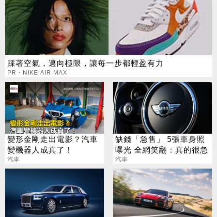
踩著空氣，邁向極限，讓每一步都輕盈有力
PR・NIKE AIR MAX
變形金剛走出電影？汽車
缺錢「急售」 5張車身照
變機器人成真了！
曝光 全網笑翻：真的很急
汽車
汽車