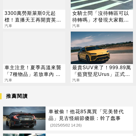
3300萬勞斯萊斯0元起
女騎士問「沒待轉區可以
標！直播天王再開賣英女
待轉嗎」才發現大家觀念
王座車
汽車
全錯！一張表詳解
汽車
車主注意！夏季高溫來襲
最貴SUV來了！999.89萬
「7種物品」若放車內 你
「藍寶堅尼Urus」正式在
一定會後悔
汽車
台上市
汽車
推薦閱讀
車被偷！他花85萬買「完美替代
品」見古怪細節傻眼：幹了蠢事
(2025/05/02 14:26)