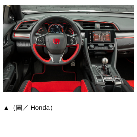
▲（圖／ Honda）