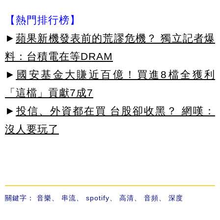
【熱門排行榜】
►
蘋果新機發表前的荒謬危機？ 獨立記者爆
料：台積電在等DRAM
►
國安基金大賺近百億！買進8檔全獲利
「這檔」貢獻7成7
►
投信、外資都在買 台股卻收黑？ 網嘆：
沒人要玩了
關鍵字：
音樂
、
串流
、
spotify
、
高清
、
音頻
、
深度