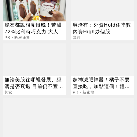
脆友都說相見恨晚！苦甜
吳濟有：外資Hold住指數
72%比利時巧克力 大人味
內資High炒個股
爆紅！
PR・哈根達斯
其它
無論美股往哪裡發展、經
超神減肥神器！橘子不要
濟是否衰退 目前仍不宜棄
直接吃，加點這個！體重
子投降？
其它
天天下降
PR・新素簡