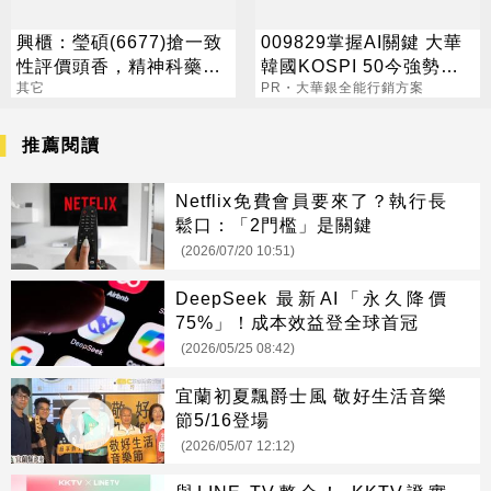
興櫃：瑩碩(6677)搶一致
009829掌握AI關鍵 大華
性評價頭香，精神科藥品
韓國KOSPI 50今強勢開
遞交中國註冊申請
其它
募
PR・大華銀全能行銷方案
推薦閱讀
Netflix免費會員要來了？執行長
鬆口：「2門檻」是關鍵
(2026/07/20 10:51)
DeepSeek 最新AI「永久降價
75%」！成本效益登全球首冠
(2026/05/25 08:42)
宜蘭初夏飄爵士風 敬好生活音樂
節5/16登場
(2026/05/07 12:12)