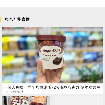
您也可能喜歡
一個人爽嗑一桶？哈根達斯72%濃醇巧克力 掀脆友共鳴
PR・哈根達斯