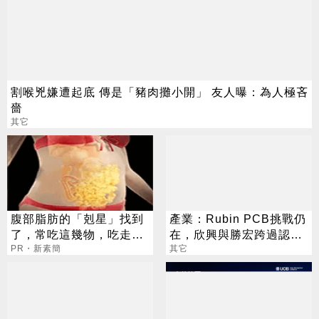
割喉兇嫌遭起底 傳是「豬肉攤小開」 友人曝：為人極吝
嗇
其它
腹部脂肪的「剋星」找到
產業：Rubin PCB挑戰仍
了，常吃這幾物，吃走大
在，欣興與勝宏跨過認證
肚囊，瘦出小蠻腰
PR・新素簡
且量產，臻鼎-KY與定穎
其它
驗證中