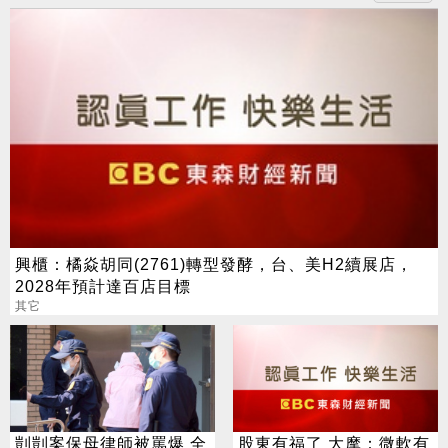
興櫃：橘焱胡同(2761)轉型發酵，台、美H2續展店，
2028年預計達百店目標
其它
剴剴案保母律師被罵爆 全
股東有福了 大摩：微軟有