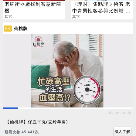
老牌衡器廠找到智慧新商
〈理財〉集點理財術夯 老
機
中青男性客參與比例增 年
其它
輕族群熱衷超商集點
其它
仙桃牌
PR
ads by popIn
【仙桃牌】保血平丸(去羚羊角)
深入了解
觀看次數 45,441次