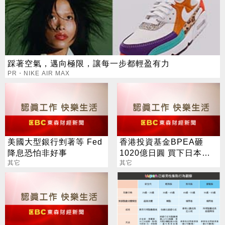
踩著空氣，邁向極限，讓每一步都輕盈有力
PR・NIKE AIR MAX
美國大型銀行剉著等 Fed
香港投資基金BPEA砸
降息恐怕非好事
1020億日圓 買下日本
其它
Pioneer
其它