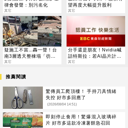
律會發聲：別污名化
望再度大幅提升股利
其它
其它
疑施工不當...轟一聲！台
分手還是朋友！Nvidia喊
南3層透天整棟塌「彷彿
話特斯拉：若AI晶片計畫
災難片」
其它
不成功 歡迎回頭找我
其它
推薦閱讀
驚傳員工爬頂樓！ 手持刀具情緒
失控 好市多回應了
(2026/08/04 14:51)
即刻停止食用！驚爆混入玻璃碎
片 好市多這款冷凍薯餅急召回