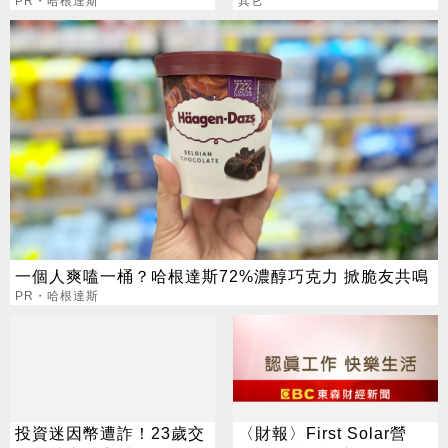
爆紅！
PR・哈根達斯
福袋免排隊 遠東SOGO有
其它
隱藏版
一個人爽嗑一桶？哈根達斯72%濃醇巧克力 掀脆友共鳴
PR・哈根達斯
投資迷因幣遭詐！23歲交
〈財報〉First Solar營