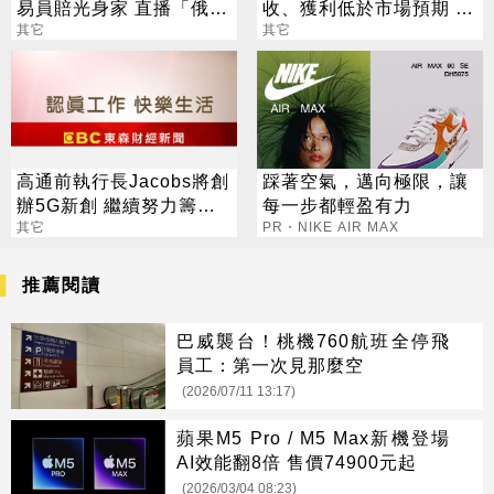
易員賠光身家 直播「俄羅
收、獲利低於市場預期 盤
斯輪盤」輕生
其它
後股價跌1.6%
其它
高通前執行長Jacobs將創
踩著空氣，邁向極限，讓
辦5G新創 繼續努力籌錢
每一步都輕盈有力
買高通
其它
PR・NIKE AIR MAX
推薦閱讀
巴威襲台！桃機760航班全停飛
員工：第一次見那麼空
(2026/07/11 13:17)
蘋果M5 Pro / M5 Max新機登場
AI效能翻8倍 售價74900元起
(2026/03/04 08:23)