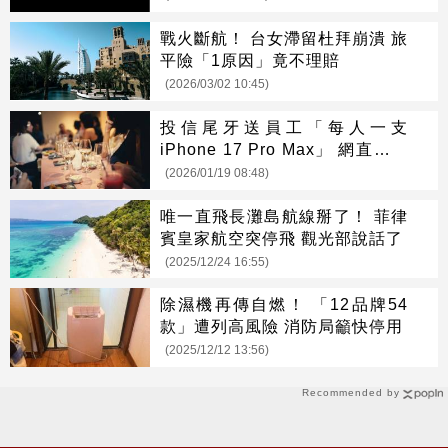
戰火斷航！ 台女滯留杜拜崩潰 旅
平險「1原因」竟不理賠
(2026/03/02 10:45)
投信尾牙送員工「每人一支
iPhone 17 Pro Max」 網直呼羨
慕
(2026/01/19 08:48)
唯一直飛長灘島航線掰了！ 菲律
賓皇家航空突停飛 觀光部說話了
(2025/12/24 16:55)
除濕機再傳自燃！ 「12品牌54
款」遭列高風險 消防局籲快停用
(2025/12/12 13:56)
Recommended by