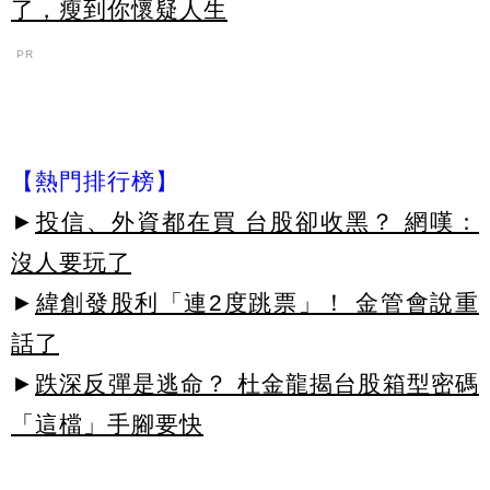
了，瘦到你懷疑人生
PR
【熱門排行榜】
►
投信、外資都在買 台股卻收黑？ 網嘆：
沒人要玩了
►
緯創發股利「連2度跳票」！ 金管會說重
話了
►
跌深反彈是逃命？ 杜金龍揭台股箱型密碼
「這檔」手腳要快