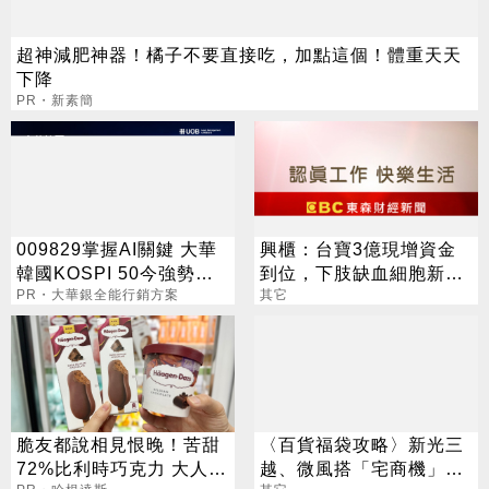
超神減肥神器！橘子不要直接吃，加點這個！體重天天
下降
PR・新素簡
009829掌握AI關鍵 大華
興櫃：台寶3億現增資金
韓國KOSPI 50今強勢開
到位，下肢缺血細胞新藥
募
PR・大華銀全能行銷方案
目標H2向美提交一期臨床
其它
申請
脆友都說相見恨晚！苦甜
〈百貨福袋攻略〉新光三
72%比利時巧克力 大人味
越、微風搭「宅商機」搶