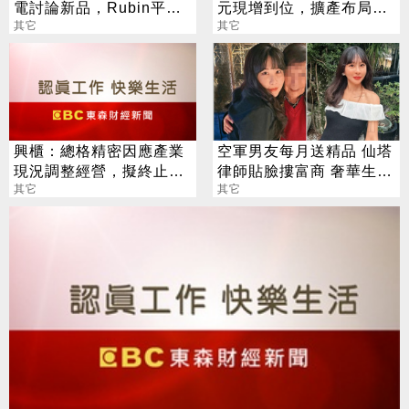
電討論新品，Rubin平台
元現增到位，擴產布局AI
啟動，半導體供應鏈明年
其它
高速光互連量產商機
其它
將續旺
興櫃：總格精密因應產業
空軍男友每月送精品 仙塔
現況調整經營，擬終止興
律師貼臉摟富商 奢華生活
櫃及停止公發，5/29股東
其它
曝光
其它
會