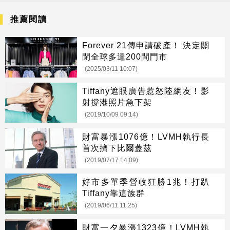
讀系統
標
推薦閱讀
Forever 21傳申請破產！ 決定關
閉全球多達200間門市
(2025/03/11 10:07)
Tiffany遮眼廣告惹怒陸網友！影
射撐港照片急下架
(2019/10/09 09:14)
財富暴漲1076億！LVMH執行長
首次擠下比爾蓋茲
(2019/07/17 14:09)
好市多單季營收狂勝1兆！打趴
Tiffany靠這族群
(2019/06/11 11:25)
財富一夕暴漲1323億！LVMH執