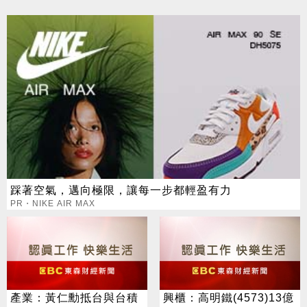
踩著空氣，邁向極限，讓每一步都輕盈有力
PR・NIKE AIR MAX
產業：黃仁勳抵台與台積
興櫃：高明鐵(4573)13億