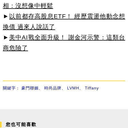
相：沒想像中輕鬆
►
以前都存高股息ETF！ 經歷震盪他動念想
換債 過來人說話了
►
美中AI戰全面升級！ 謝金河示警：這類台
商危險了
關鍵字：
豪門聯姻
、
時尚品牌
、
LVMH
、
Tiffany
您也可能喜歡