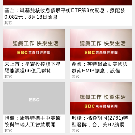
基金：凱基雙核收息債股平衡ETF第8次配息，擬配發
0.082元，8月18日除息
其它
未上市：星耀投控旗下星
產業：英特爾啟動美國與
耀能源獲66億元聯貸，銀
越南EMIB擴廠，設備商
行團超額認購182%
其它
鈦昇、志聖、印能傳獲大
其它
單
興櫃：康科特攜手中英醫
興櫃：橘焱胡同(2761)轉
院與神瑞人工智慧展開策
型發酵，台、美H2續展
略合作，導入LDCT AI判
其它
店，2028年預計達百店目
其它