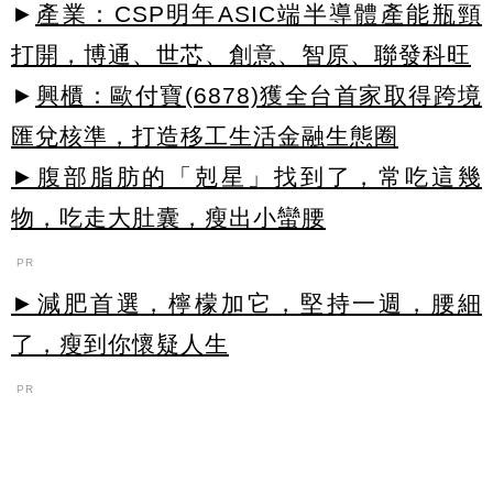
►
產業：CSP明年ASIC端半導體產能瓶頸
打開，博通、世芯、創意、智原、聯發科旺
►
興櫃：歐付寶(6878)獲全台首家取得跨境
匯兌核準，打造移工生活金融生態圈
►腹部脂肪的「剋星」找到了，常吃這幾
物，吃走大肚囊，瘦出小蠻腰
PR
►減肥首選，檸檬加它，堅持一週，腰細
了，瘦到你懷疑人生
PR