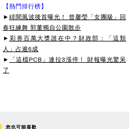
【熱門排行榜】
►
緋聞風波後首曝光！ 曾馨瑩「女團級」回
春狂練舞 郭董獨自公園散步
►
彩券百萬大獎誰在中？財政部：「這類
人」占逾6成
►
「這檔PCB」連拉3漲停！ 財報曝光驚呆
了
您也可能喜歡