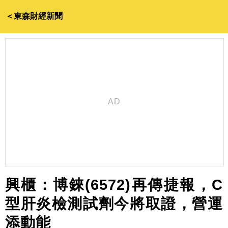
＜東森財經新聞
興櫃：博錸(6572)再傳捷報，C
型肝炎檢測試劑今將取證，營運
添動能