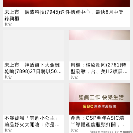
未上市：廣盛科技(7945)送件櫃買中心，最快8月中登
錄興櫃
其它
未上市：神盾旗下大金雞
興櫃：橘焱胡同(2761)轉
乾瞻(7898)27日將以500
型發酵，台、美H2續展
元登錄興櫃
其它
店，2028年預計達百店目
其它
標
不滿被喊「雲豹小公主」
產業：CSP明年ASIC端
賴品妤火大開嗆：你是奴
半導體產能瓶頸打開，博
才命？
其它
通、世芯、創意、智原、
其它
Recommended by