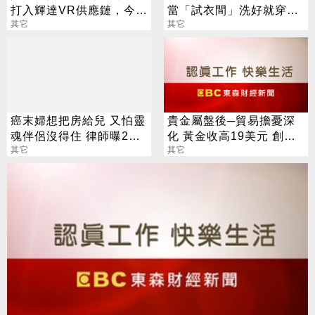
打入輝達VR供應鏈，今年
當「試衣間」洗好就穿走
伺服器滑軌業務拚倍增
其它
在地人氣炸
其它
癌末婦想把房給兒 又怕靈
貴金屬盤後─貿易擔憂深
魂伴侶沒得住 律師曝2
化 黃金收高19美元 創六
招：可互相兼顧
其它
年收盤高點
其它