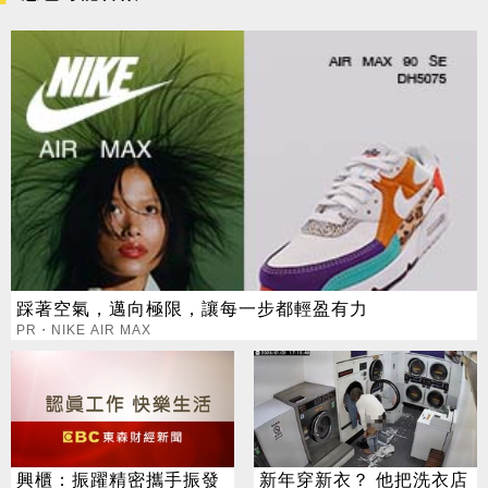
踩著空氣，邁向極限，讓每一步都輕盈有力
PR・NIKE AIR MAX
興櫃：振躍精密攜手振發
新年穿新衣？ 他把洗衣店