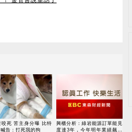
咬死 苦主身分曝 比特
興櫃分析：綠岩能源訂單能見
主喊告：打死我的狗
度達3年，今年明年業績飆，