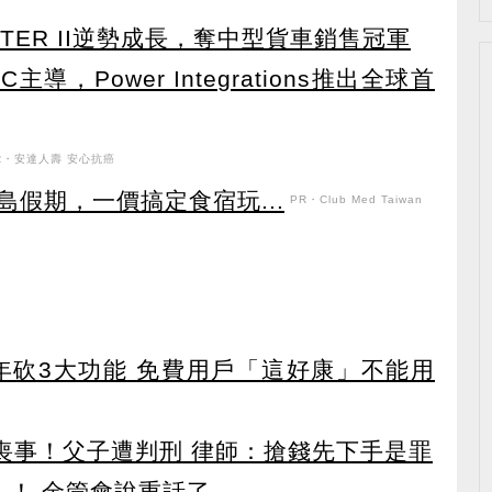
TER II逆勢成長，奪中型貨車銷售冠軍
導，Power Integrations推出全球首
R・安達人壽 安心抗癌
假期，一價搞定食宿玩...
PR・Club Med Taiwan
27年砍3大功能 免費用戶「這好康」不能用
辦喪事！父子遭判刑 律師：搶錢先下手是罪
」！ 金管會說重話了