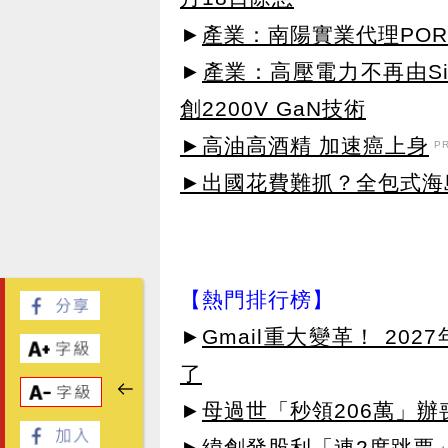
►
產業：南陽實業代理POR
►
產業：高壓電力不再由SiC主
創2200V GaN技術
►高油高酒精 加速癌上身
P
►出國花費難抓？全包式海島
【熱門排行榜】
►
Gmail重大變革！ 20
了
►
母過世「秒領206萬」
►
緯創發股利「連2度跳票