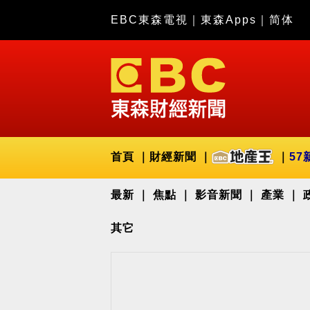
EBC東森電視
｜
東森Apps
｜
简体
首頁
財經新聞
57
最新
焦點
影音新聞
產業
其它