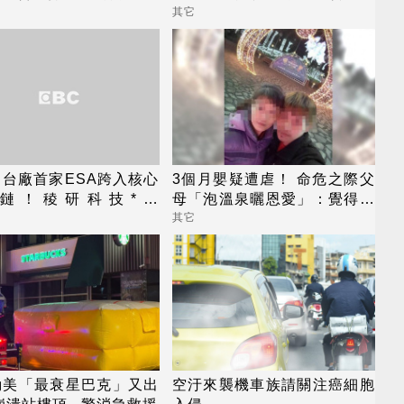
估明年底前轉上市櫃
其它
台廠首家ESA跨入核心
3個月嬰疑遭虐！ 命危之際父
鏈！稜研科技*攜
母「泡溫泉曬恩愛」：覺得美
tech攻多軌衛星通訊市場
好
其它
勤美「最衰星巴克」又出
空汙來襲機車族請關注癌細胞