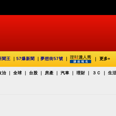
新聞王
57爆新聞
夢想街57號
更多+
政治
全球
台股
房產
汽車
理財
３Ｃ
生