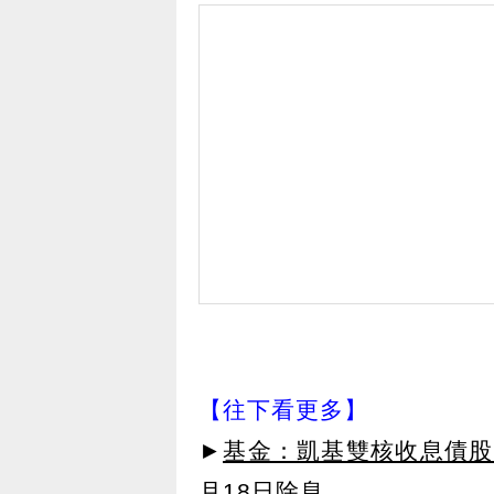
【往下看更多】
►
基金：凱基雙核收息債股平
月18日除息