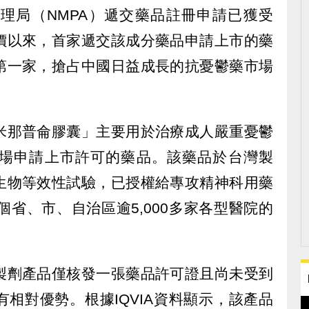
理局（NMPA）遞交藥品註冊申請已獲受
價以來，首家遞交該成分藥品申請上市的藥
第一家，搶占中國日益成長的抗憂鬱藥市場
米那普侖膠囊」主要用於治療成人嚴重憂鬱
場申請上市許可的藥品。該藥品於台灣製
生物等效性試驗，已授權給專攻精神科用藥
個省、市、自治區逾5,000多家各型醫院的
製劑產品僅核發一張藥品許可證且尚未受到
相對優勢。根據IQVIA資料顯示，該產品