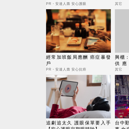
睛險】
PR・安達人壽 安心護眼
其它
經常加班飯局應酬 癌症暴發
興櫃：
戶
供應
Com
PR・安達人壽 安心抗癌
其它
追劇追太久 護眼保單要入手
台中