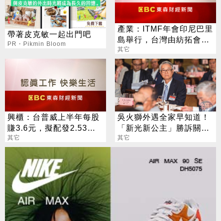
產業：ITMF年會印尼巴里
帶著皮克敏一起出門吧
島舉行，台灣由紡拓會董
PR・Pikmin Bloom
座詹正田率團參加、陣容
其它
龐大
興櫃：台普威上半年每股
吳火獅外遇全家早知道！
賺3.6元，擬配發2.53元
「新光新公主」勝訴關鍵
股息及買回庫藏股60萬股
其它
錄音曝
其它