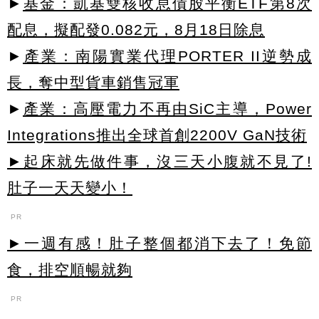
►
基金：凱基雙核收息債股平衡ETF第8次
配息，擬配發0.082元，8月18日除息
►
產業：南陽實業代理PORTER II逆勢成
長，奪中型貨車銷售冠軍
►
產業：高壓電力不再由SiC主導，Power
Integrations推出全球首創2200V GaN技術
►起床就先做件事，沒三天小腹就不見了!
肚子一天天變小！
PR
►一週有感！肚子整個都消下去了！免節
食，排空順暢就夠
PR