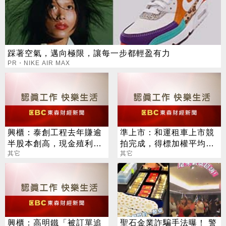
踩著空氣，邁向極限，讓每一步都輕盈有力
PR・NIKE AIR MAX
興櫃：泰創工程去年賺逾
準上市：和運租車上市競
半股本創高，現金殖利率
拍完成，得標加權平均價
逾5％，估今年業績再攀
其它
47.11元，超額認購1.88
其它
高峰
倍
興櫃：高明鐵「被訂單追
聖石金業詐騙手法曝！ 警