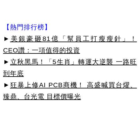
【熱門排行榜】
►
美銀豪砸81億「幫員工打瘦瘦針」！
CEO讚：一項值得的投資
►
立秋黑馬！「5生肖」轉運大逆襲 一路旺
到年底
►
狂暴上修AI PCB商機！ 高盛喊買台燿、
臻鼎、台光電 目標價曝光