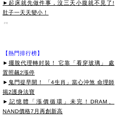
►起床就先做件事，沒三天小腹就不見了!
肚子一天天變小！
PR
【熱門排行榜】
►
擺脫代理轉封裝！ 它靠「看穿玻璃」 處
置照飆2漲停
►
鬼門提早開！ 「4生肖」當心沖煞 命理師
揭2護身法寶
►
記憶體「漲價循環」未完！DRAM、
NAND價格7月再創新高