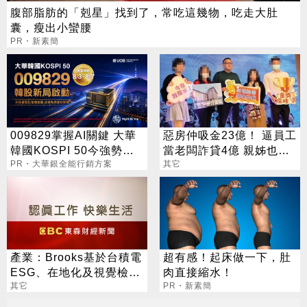
腹部脂肪的「剋星」找到了，常吃這幾物，吃走大肚
囊，瘦出小蠻腰
PR・新素簡
009829掌握AI關鍵 大華
惡房仲吸金23億！ 逼員工
韓國KOSPI 50今強勢開
當老闆詐貸4億 親姊也照
募
PR・大華銀全能行銷方案
坑
其它
產業：Brooks基於台積電
超有感！起床做一下，肚
ESG、在地化及視覺檢
肉直接縮水！
測，與科嶠和聯策策略聯
其它
PR・新素簡
盟