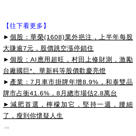
【往下看更多】
►
個股：華榮(1608)業外挹注，上半年每股
大賺逾7元，股價跳空漲停鎖住
►
個股：AI應用超旺，村田上修財測，激勵
台廠國巨*、華新科等股價歡慶亮燈
►
產業：7月車市掛牌年增8.9%，和泰雙品
牌市占衝41.6%，8月總市場估2.8萬台
►減肥首選，檸檬加它，堅持一週，腰細
了，瘦到你懷疑人生
PR