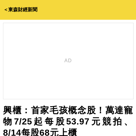
＜東森財經新聞
興櫃：首家毛孩概念股！萬達寵
物7/25起每股53.97元競拍、
8/14每股68元上櫃