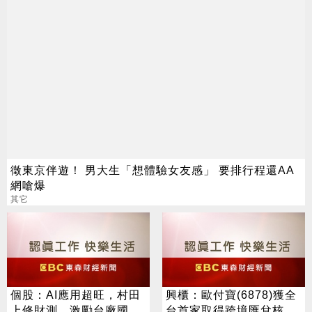
徵東京伴遊！ 男大生「想體驗女友感」 要排行程還AA
網嗆爆
其它
個股：AI應用超旺，村田
興櫃：歐付寶(6878)獲全
上修財測，激勵台廠國巨
台首家取得跨境匯兌核