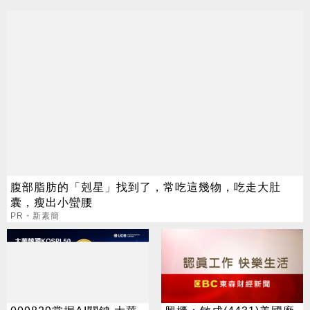
腹部脂肪的「剋星」找到了，常吃這幾物，吃走大肚
囊，瘦出小蠻腰
PR・新素簡