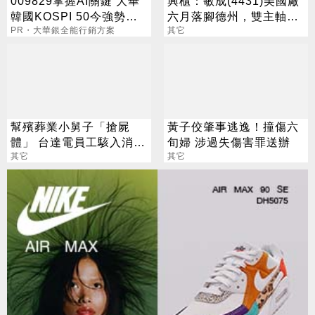
009829掌握AI關鍵 大華
興櫃：敏成(4431)美國廠
韓國KOSPI 50今強勢開
六月落腳德州，雙主軸搶
募
PR・大華銀全能行銷方案
攻美國口罩商機
其它
幫殯葬業小舅子「搶屍
黃子佼肇事逃逸！撞傷六
體」 台達電員工駭入消防
旬婦 涉過失傷害罪送辦
報案系統
其它
其它