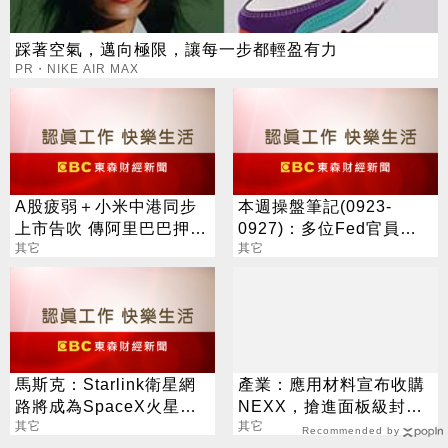
踩著空氣，邁向極限，讓每一步都輕盈有力
PR・NIKE AIR MAX
A股疲弱＋小米中港同步
本週操盤筆記(0923-
上市告吹 傳阿里巴巴押後
0927)：多位Fed官員談
發行CDR
其它
話、德拉吉聽證、美Q2
其它
GDP終值
馬斯克：Starlink衛星網
產業：應用材料宣布收購
路將成為SpaceX火星計
NEXX，搶進面板級封裝
畫的關鍵營收來源
其它
沉積設備供應鏈
其它
Recommended by