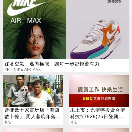
踩著空氣，邁向極限，讓每一步都輕盈有力
PR・NIKE AIR MAX
曾擁數十家電玩店「海賺
未上市：光聖轉投資合聖
數十億」 周人蔘晚年落魄
科技*(7928)26日登興
連看病老本都沒了
其它
櫃，參考價每股120元
其它