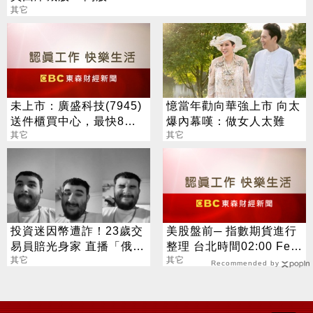
其它
未上市：廣盛科技(7945)
憶當年勸向華強上市 向太
送件櫃買中心，最快8月
爆內幕嘆：做女人太難
中登錄興櫃
其它
其它
投資迷因幣遭詐！23歲交
美股盤前─ 指數期貨進行
易員賠光身家 直播「俄羅
整理 台北時間02:00 Fed
斯輪盤」輕生
其它
將公布利率決議
其它
Recommended by