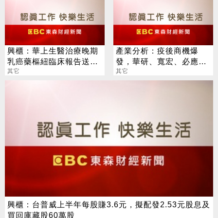
興櫃：華上生醫治療晚期
產業分析：疫後商機爆
乳癌藥樞紐臨床報告送備
發，華研、寬宏、必應及
查，將申請新藥查驗登記
其它
寬魚增添營運動能
其它
興櫃：台普威上半年每股賺3.6元，擬配發2.53元股息及
買回庫藏股60萬股