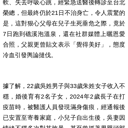
軟、失去呼吸心跳，經緊急送醫後轉診至台北
榮總，但最終仍於21日不治身亡，令人震驚的
是，這對狠心父母在兒子生死垂危之際，竟於
7日跑到礁溪泡溫泉，還在社群媒體上曬恩愛
合照，父親更曾貼文表示「覺得美好」，態度
冷血引發輿論撻伐。
據了解，22歲吳姓男子與33歲朱姓女子收入不
穩，婚後育有2名子女，2024年2歲長子在打
疫苗時，被醫護人員發現滿身傷痕，經通報後
已安置至寄養家庭，小兒子自出生後，吳妻因