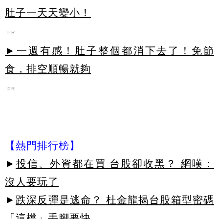
肚子一天天變小！
PR
►一週有感！肚子整個都消下去了！免節
食，排空順暢就夠
PR
【熱門排行榜】
►
投信、外資都在買 台股卻收黑？ 網嘆：
沒人要玩了
►
跌深反彈是逃命？ 杜金龍揭台股箱型密碼
「這檔」手腳要快