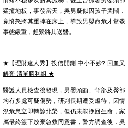
情緒不穩多次對其施暴，甚至曾抓著男嬰頭部
猛撞地板，事發當天，吳男疑似因孩子哭鬧，
竟憤怒將其重摔在床上，導致男嬰命危才驚覺
事態嚴重，趕緊將其送醫。
★【理財達人秀】投信開鍘 中小不妙? 回血又
解套 清單勝利組
★
醫護人員檢查後發現，男嬰頭顱、背部及臀部
均有多處可疑傷勢，研判長期遭受虐待，因情
況危急立即轉診北榮，但仍未能挽回生命，家
屬最終簽下放棄急救同意書，警方調查後，吳