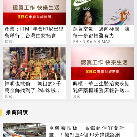
產業：ITMF年會印尼巴里
踩著空氣，邁向極限，讓
島舉行，台灣由紡拓會董
每一步都輕盈有力
座詹正田率團參加、陣容
其它
PR・NIKE AIR MAX
龐大
神明也敢偷！ 媽祖的3千
興櫃：華上生醫治療晚期
萬金飾找到了 2蜘蛛賊全
乳癌藥樞紐臨床報告送備
遭逮
其它
查，將申請新藥查驗登記
其它
推薦閱讀
卓榮泰拍板「高鐵延伸宜蘭計
畫」！擬打造4個90分鐘鐵路網