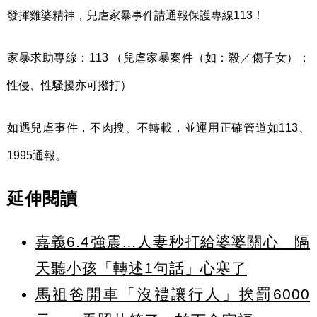
發揮雞婆精神，兒虐家暴事件請通報保護專線113！
家暴求助專線：113 （兒虐家暴案件（如：殺／傷子女）；
性侵、性騷擾亦可撥打）
如遇兒虐事件，不肉搜、不轉載，並運用正確管道如113、
1995通報。
延伸閱讀
嘉義6.4強震…人妻秒打給婆婆關心 隔
天聽小孩「轉述1句話」心寒了
馬祖爸開車「沒禮讓行人」挨罰6000