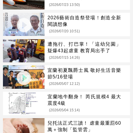
(2026/07/23 13:50)
2026藝術自造祭登場！創造全新
閱讀想像
(2026/07/20 10:51)
遭拖行、打巴掌！「這幼兒園」
疑爆43起虐童 教育局出手了
(2026/07/15 14:26)
宜蘭初夏飄爵士風 敬好生活音樂
節5/16登場
(2026/05/07 12:12)
宜蘭地牛翻身！ 芮氏規模4 最大
震度4級
(2026/05/04 15:14)
兒托法正式三讀！ 虐童最重罰60
萬＋強制「監管雲」