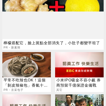
檸檬搭配它，臉上斑點全部消失了，小肚子都變平坦了
PR・新素簡
平常不吃辣也OK！這個
小米IPO吸金不容小覷 券
「剝皮辣椒包」香氣十
商預留千億保證金備戰
足，不辣口！
PR・京采包子
其它