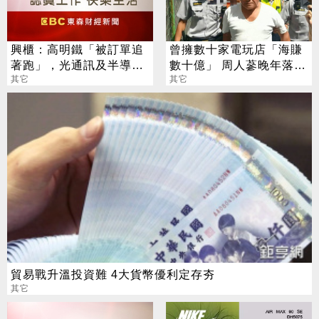
興櫃：高明鐵「被訂單追
曾擁數十家電玩店「海賺
著跑」，光通訊及半導體
數十億」 周人蔘晚年落魄
比重攀至7成，今年可望
其它
連看病老本都沒了
其它
轉盈
貿易戰升溫投資難 4大貨幣優利定存夯
其它