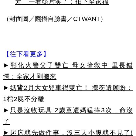
元 一看照片笑了：拍下全家福
（封面圖／翻攝自臉書／CTWANT）
【往下看更多】
►
彰化火警父子雙亡 母女搶救中 里長錯
愕：全家才剛搬來
►
媽背2月大女兒車禍雙亡！ 擲筊遺願盼：
1棺2屍不分離
►
只是沒收玩具 2歲童遭媽猛摔3次…命沒
了
►起床就先做件事，沒三天小腹就不見了!