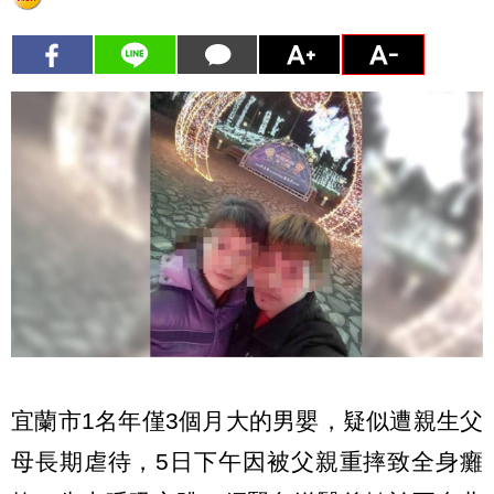
宜蘭市1名年僅3個月大的男嬰，疑似遭親生父
母長期虐待，5日下午因被父親重摔致全身癱