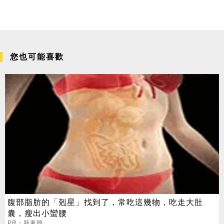
您也可能喜歡
腹部脂肪的「剋星」找到了，常吃這幾物，吃走大肚
囊，瘦出小蠻腰
PR・新素簡