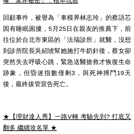
曝「業界秘密」：根本玩命
回顧事件，被譽為「車模界林志玲」的蔡語芯
因有睡眠困擾，5月25日在親友的推薦下，前
往位於台北市東區的「法瑞診所」就醫，沒想
到診所院長吳紹琥幫她施打牛奶針後，蔡女卻
突然失去呼吸心跳，緊急送醫搶救才恢復生命
跡象，但昏迷指數僅剩3，與死神搏鬥19天
後，最終拔管宣告死亡。
★【理財達人秀】一路V轉 考驗先到? 打底又
翻多 繼續攻名單
★