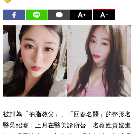
被封為「抽脂教父」、「回春名醫」的整形名
醫吳紹琥，上月在醫美診所替一名蔡姓貴婦進