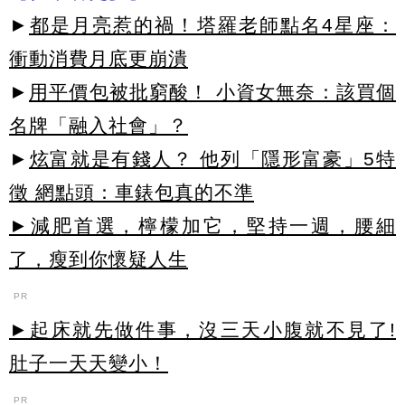
►
都是月亮惹的禍！塔羅老師點名4星座：
衝動消費月底更崩潰
►
用平價包被批窮酸！ 小資女無奈：該買個
名牌「融入社會」？
►
炫富就是有錢人？ 他列「隱形富豪」5特
徵 網點頭：車錶包真的不準
►減肥首選，檸檬加它，堅持一週，腰細
了，瘦到你懷疑人生
PR
►起床就先做件事，沒三天小腹就不見了!
肚子一天天變小！
PR