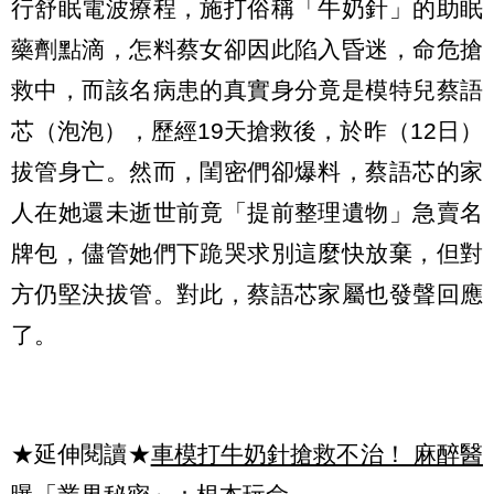
行舒眠電波療程，施打俗稱「牛奶針」的助眠
藥劑點滴，怎料蔡女卻因此陷入昏迷，命危搶
救中，而該名病患的真實身分竟是模特兒蔡語
芯（泡泡），歷經19天搶救後，於昨（12日）
拔管身亡。然而，閨密們卻爆料，蔡語芯的家
人在她還未逝世前竟「提前整理遺物」急賣名
牌包，儘管她們下跪哭求別這麼快放棄，但對
方仍堅決拔管。對此，蔡語芯家屬也發聲回應
了。
★延伸閱讀★
車模打牛奶針搶救不治！ 麻醉醫