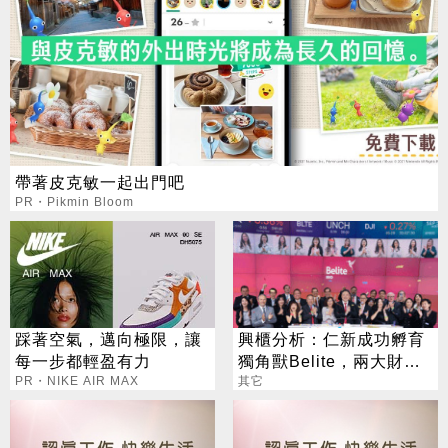
帶著皮克敏一起出門吧
PR・Pikmin Bloom
踩著空氣，邁向極限，讓
興櫃分析：仁新成功孵育
每一步都輕盈有力
獨角獸Belite，兩大財經
PR・NIKE AIR MAX
外媒齊按讚，寫台灣生技
其它
新頁