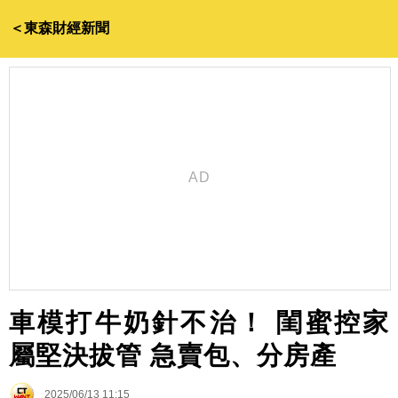
＜東森財經新聞
車模打牛奶針不治！ 閨蜜控家
屬堅決拔管 急賣包、分房產
2025/06/13 11:15