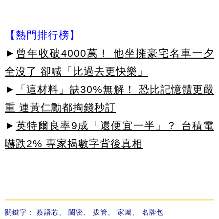
【熱門排行榜】
►
曾年收破4000萬！ 他坐擁豪宅名車一夕
全沒了 卻喊「比過去更快樂」
►
「這材料」缺30%無解！ 恐比記憶體更嚴
重 連黃仁勳都掏錢秒訂
►
英特爾良率9成「還便宜一半」？ 台積電
嚇跌2% 專家揭數字背後真相
關鍵字：
蔡語芯
、
閨密
、
拔管
、
家屬
、
名牌包