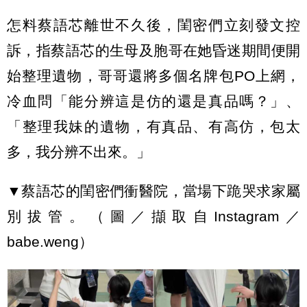
怎料蔡語芯離世不久後，閨密們立刻發文控
訴，指蔡語芯的生母及胞哥在她昏迷期間便開
始整理遺物，哥哥還將多個名牌包PO上網，
冷血問「能分辨這是仿的還是真品嗎？」、
「整理我妹的遺物，有真品、有高仿，包太
多，我分辨不出來。」
▼蔡語芯的閨密們衝醫院，當場下跪哭求家屬
別拔管。（圖／擷取自Instagram／
babe.weng）