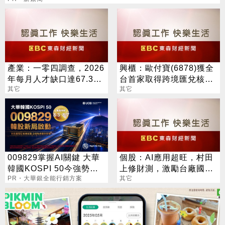
產業：一零四調查，2026
興櫃：歐付寶(6878)獲全
年每月人才缺口達67.3萬
台首家取得跨境匯兌核
人，供需比僅0.28，缺工
其它
準，打造移工生活金融生
其它
嚴峻
態圈
009829掌握AI關鍵 大華
個股：AI應用超旺，村田
韓國KOSPI 50今強勢開
上修財測，激勵台廠國巨
募
PR・大華銀全能行銷方案
*、華新科等股價歡慶亮燈
其它