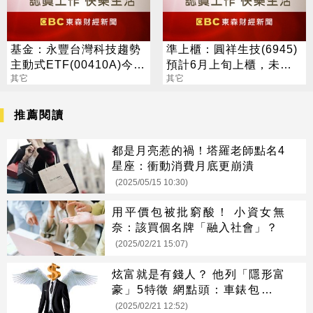
基金：永豐台灣科技趨勢
準上櫃：圓祥生技(6945)
主動式ETF(00410A)今掛
預計6月上旬上櫃，未來
牌上市，布局科技供應鏈
其它
三年拚每年一授權
其它
推薦閱讀
都是月亮惹的禍！塔羅老師點名4
星座：衝動消費月底更崩潰
(2025/05/15 10:30)
用平價包被批窮酸！ 小資女無
奈：該買個名牌「融入社會」？
(2025/02/21 15:07)
炫富就是有錢人？ 他列「隱形富
豪」5特徵 網點頭：車錶包真的
不準
(2025/02/21 12:52)