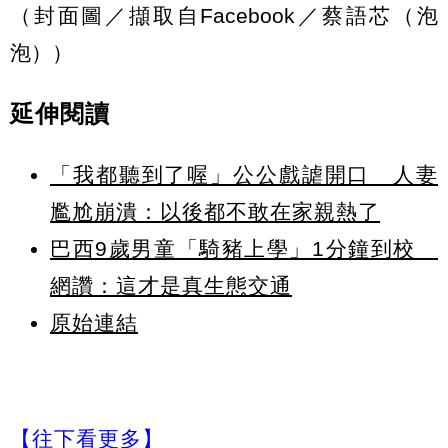
（封面圖／擷取自Facebook／蔡語芯（泡
泡））
延伸閱讀
「我都聽到了喔」公公戲謔開口 人妻
尷尬崩潰：以後都不敢在家親熱了
巴西9歲男童「騎豬上學」1分鐘到校
網讚：這才是真生態交通
原始連結
【往下看更多】