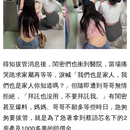
得知拔管消息後，閨密們也衝到醫院，當場痛
哭跪求家屬再等等，淚喊「我們也是家人，我
們也是家人你知道嗎？」但隨即遭到哥哥無情
拒絕，「拜託也沒用，不要拜託我。」有閨密
甚至爆料，媽媽、哥哥不願多等些時日，急匆
匆要拔管，就是為了急著拿到蔡語芯名下的2
房產及1000多萬的賠償金。