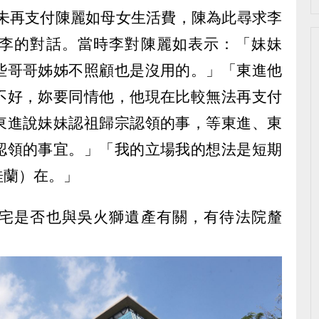
即未再支付陳麗如母女生活費，陳為此尋求李
李的對話。當時李對陳麗如表示：「妹妹
些哥哥姊姊不照顧也是沒用的。」「東進他
不好，妳要同情他，他現在比較無法再支付
東進說妹妹認祖歸宗認領的事，等東進、東
認領的事宜。」「我的立場我的想法是短期
桂蘭）在。」
宅是否也與吳火獅遺產有關，有待法院釐