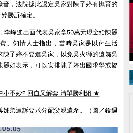
錄音，法院據此認定吳家對陳子婷有撫育的
子婷勝訴確定。
月，李峰遙出面代表吳家拿50萬元現金給陳麗
活費。知情人士指出，當時吳家是以付生活
求陳子婷不要進吳家，以免吳火獅的遺孀吳
陳麗如表示，可以安排陳子婷出國求學或協
中小不妙? 回血又解套 清單勝利組
★
與姊弟遭訴要求分配父親遺產。（圖／鏡週