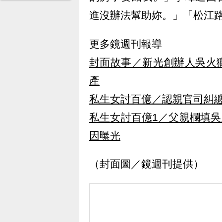
進沒辦法幫助妳。」「松江
更多鏡週刊報導
封面故事／新光創辦人吳火
產
私生女討百億／認親官司糾纏
私生女討百億1／父親欄填吳
因曝光
（封面圖／鏡週刊提供）