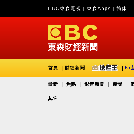
EBC東森電視
｜
東森Apps
｜
简体
首頁
財經新聞
57
最新
焦點
影音新聞
產業
其它