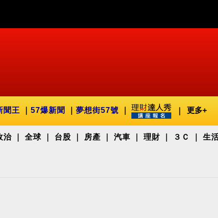
新聞王
57爆新聞
夢想街57號
更多+
政治
全球
台股
房產
汽車
理財
３Ｃ
生