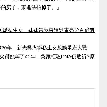
路的房子，東進法拍掉了。」
獅爆私生女 妹妹告吳東進吳東亮分百億遺
20年 新光吳火獅私生女啟動爭產大戰
火獅她等了40年 吳家拒驗DNA仍敗訴3原