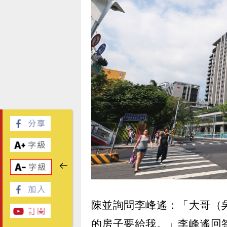
陳並詢問李峰遙：「大哥（
的房子要給我。」李峰遙回