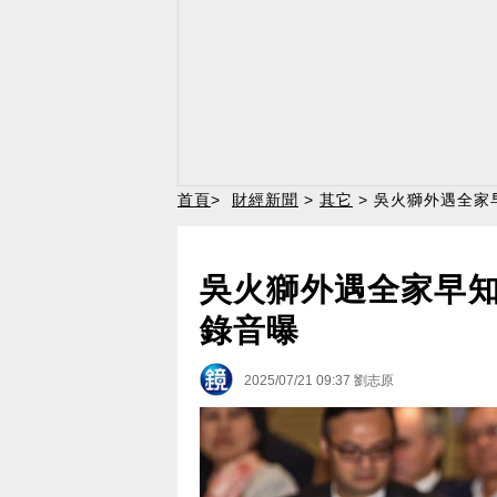
首頁
>
財經新聞
>
其它
> 吳火獅外遇全
吳火獅外遇全家早
錄音曝
2025/07/21 09:37
劉志原