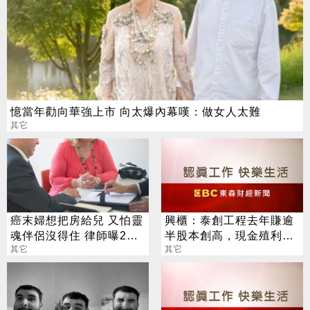
憶當年勸向華強上市 向太爆內幕嘆：做女人太難
其它
癌末婦想把房給兒 又怕靈
興櫃：泰創工程去年賺逾
魂伴侶沒得住 律師曝2
半股本創高，現金殖利率
招：可互相兼顧
其它
逾5％，估今年業績再攀
其它
高峰