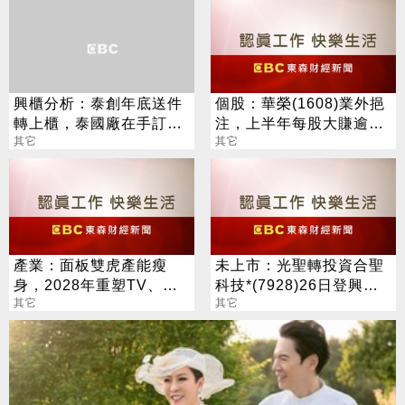
興櫃分析：泰創年底送件
個股：華榮(1608)業外挹
轉上櫃，泰國廠在手訂單
注，上半年每股大賺逾7
3.4億泰銖，今年獲利翻倍
其它
元，股價跳空漲停鎖住
其它
產業：面板雙虎產能瘦
未上市：光聖轉投資合聖
身，2028年重塑TV、監
科技*(7928)26日登興
視器、筆電三大面板供需
其它
櫃，參考價每股120元
其它
版圖