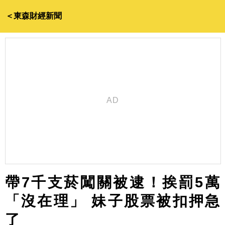
＜東森財經新聞
帶7千支菸闖關被逮！挨罰5萬
「沒在理」 妹子股票被扣押急
了