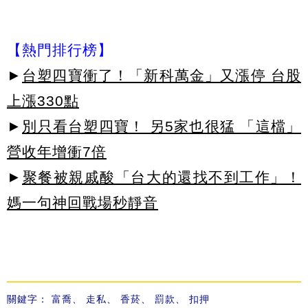
【熱門排行榜】
►
台塑四寶衝了！「新科萬金」又漲停 台股
上漲330點
►
別只看台塑四寶！ 另5家也很猛 「這檔」
營收年增衝7倍
►
聚餐被親戚酸「台大的還找不到工作」！
媽一句神回戰場秒靜音
關鍵字：
富喬
、
走私
、
香菸
、
罰款
、
扣押