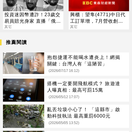
投資迷因幣遭詐！23歲交
興櫃：望隼(4771)中日代
易員賠光身家 直播「俄羅
工訂單增，7月營收創新
斯輪盤」輕生
其它
高
其它
推薦閱讀
抱怨捷運不能喝水遭炎上！網揭
關鍵：台灣人有「這陋習」
(2026/07/17 16:12)
搭機一定要開飛航模式？ 旅遊達
人曝真相：最高可罰15萬
(2026/05/12 17:07)
亂丟垃圾小心了！ 「這縣市」啟
動科技執法 最高重罰6000元
(2026/05/05 13:52)