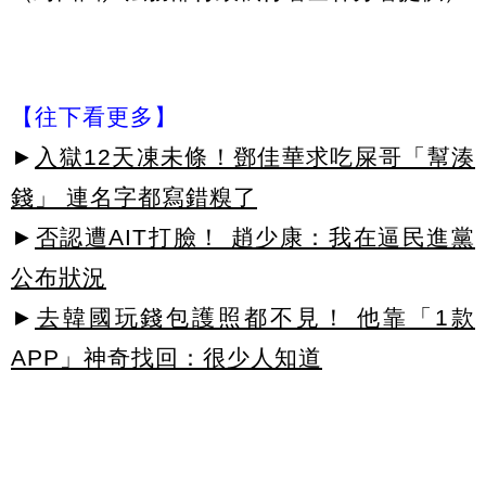
【往下看更多】
►
入獄12天凍未條！鄧佳華求吃屎哥「幫湊
錢」 連名字都寫錯糗了
►
否認遭AIT打臉！ 趙少康：我在逼民進黨
公布狀況
►
去韓國玩錢包護照都不見！ 他靠「1款
APP」神奇找回：很少人知道