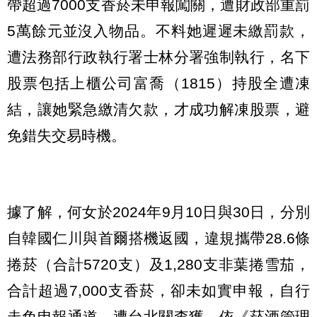
帶超過7000支香菸未申報闖關，遭財政部重罰
5萬餘元並沒入物品。不料她遲遲未繳罰款，
遭法務部行政執行署士林分署強制執行，名下
股票包括上櫃公司富喬（1815）持股全遭凍
結，讓她緊急繳清欠款，才成功解凍股票，避
免錯失交易時機。
據了解，何女於2024年9月10日與30日，分別
自韓國仁川與首爾搭機返國，違規攜帶28.6條
捲菸（合計5720支）及1,280支非葉捲雪茄，
合計超過7,000支香菸，卻未如實申報，自行
走免申報通道，遭台北關查獲，依《菸酒管理