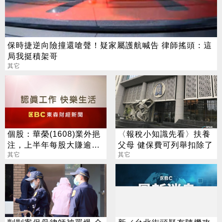
保時捷逆向險撞還嗆聲！疑家屬護航喊告 律師搖頭：這
局我挺積架哥
其它
個股：華榮(1608)業外挹
〈報稅小知識先看〉扶養
注，上半年每股大賺逾7
父母 健保費可列舉扣除了
元，股價跳空漲停鎖住
其它
其它