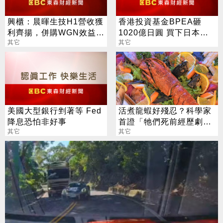
興櫃：晨暉生技H1營收獲
香港投資基金BPEA砸
利齊揚，併購WGN效益本
1020億日圓 買下日本
季放大，全年營運拚逐季
其它
Pioneer
其它
升溫
美國大型銀行剉著等 Fed
活煮龍蝦好殘忍？科學家
降息恐怕非好事
首證「牠們死前經歷劇
其它
痛」
其它