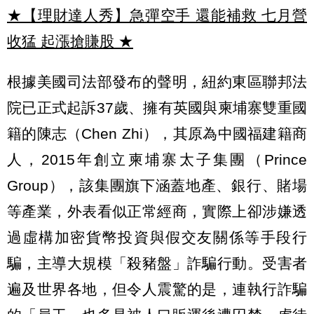
★【理財達人秀】急彈空手 還能補救 七月營
收猛 起漲搶賺股
★
根據美國司法部發布的聲明，紐約東區聯邦法
院已正式起訴37歲、擁有英國與柬埔寨雙重國
籍的陳志（Chen Zhi），其原為中國福建籍商
人，2015年創立柬埔寨太子集團（Prince
Group），該集團旗下涵蓋地產、銀行、賭場
等產業，外表看似正常經商，實際上卻涉嫌透
過虛構加密貨幣投資與假交友關係等手段行
騙，主導大規模「殺豬盤」詐騙行動。受害者
遍及世界各地，但令人震驚的是，連執行詐騙