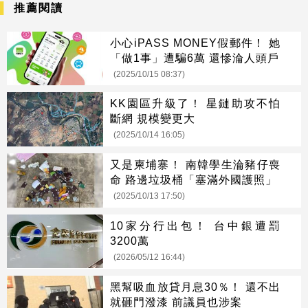
推薦閱讀
小心iPASS MONEY假郵件！ 她
「做1事」遭騙6萬 還慘淪人頭戶
(2025/10/15 08:37)
KK園區升級了！ 星鏈助攻不怕
斷網 規模變更大
(2025/10/14 16:05)
又是柬埔寨！ 南韓學生淪豬仔喪
命 路邊垃圾桶「塞滿外國護照」
(2025/10/13 17:50)
10家分行出包！ 台中銀遭罰
3200萬
(2026/05/12 16:44)
黑幫吸血放貸月息30％！ 還不出
就砸門潑漆 前議員也涉案