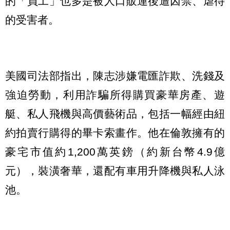
的「員工」也多是被人口販運後遭囚禁、虐待
的受害者。
美國司法部指出，陳志涉嫌電匯詐欺、洗錢及
強迫勞動，利用詐騙所得購買豪華房產、遊
艇、私人飛機與高價藝術品，包括一幅經由紐
約拍賣行購得的畢卡索畫作。他在倫敦擁有的
豪宅市值約1,200萬英鎊（約新台幣4.9億
元），裝潢奢華，還配有車用升降機與私人泳
池。