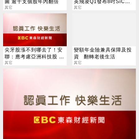
圖 逾十支個股年內翻倍
英飛凌Q1發布8吋SiC避
其它
開紅海殺戮
其它
尖牙股漲不到哪去了！安
變額年金險兼具保障及投
聯：應考慮亞洲科技股 建
資 翻轉老後生活
議三星、台積電
其它
其它