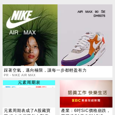
踩著空氣，邁向極限，讓每一步都輕盈有力
PR・NIKE AIR MAX
元素周期表成了A股藏寶
產業：6吋SiC價格崩跌，