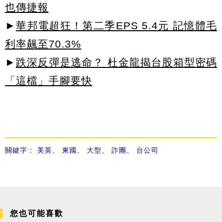
也傳捷報
►
華邦電超狂！第二季EPS 5.4元 記憶體毛
利率飆至70.3%
►
跌深反彈是逃命？ 杜金龍揭台股箱型密碼
「這檔」手腳要快
關鍵字：
美英
、
柬國
、
大型
、
詐團
、
台公司
您也可能喜歡