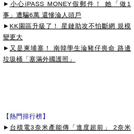
►
小心iPASS MONEY假郵件！ 她「做1
事」遭騙6萬 還慘淪人頭戶
►
KK園區升級了！ 星鏈助攻不怕斷網 規模
變更大
►
又是柬埔寨！ 南韓學生淪豬仔喪命 路邊
垃圾桶「塞滿外國護照」
【熱門排行榜】
►
台積電3奈米產能傳「進度超前」 2奈米