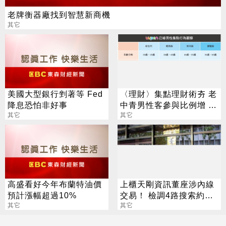
老牌衡器廠找到智慧新商機
其它
美國大型銀行剉著等 Fed
〈理財〉集點理財術夯 老
降息恐怕非好事
中青男性客參與比例增 年
其它
輕族群熱衷超商集點
其它
高盛看好今年布蘭特油價
上櫃天剛資訊董座涉內線
預計漲幅超過10%
交易！ 檢調4路搜索約談5
其它
人
其它