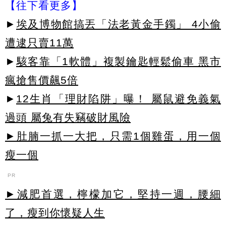
【往下看更多】
►
埃及博物館搞丟「法老黃金手鐲」 4小偷
遭逮只賣11萬
►
駭客靠「1軟體」複製鑰匙輕鬆偷車 黑市
瘋搶售價飆5倍
►
12生肖「理財陷阱」曝！ 屬鼠避免義氣
過頭 屬兔有失竊破財風險
►肚腩一抓一大把，只需1個雞蛋，用一個
瘦一個
PR
►減肥首選，檸檬加它，堅持一週，腰細
了，瘦到你懷疑人生