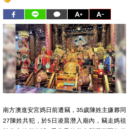
南方澳進安宮媽日前遭竊，35歲陳姓主嫌夥同
27陳姓共犯，於5日凌晨潛入廟內，竊走媽祖