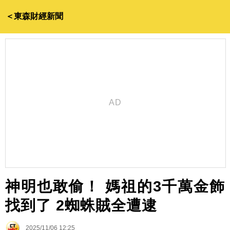
＜東森財經新聞
神明也敢偷！ 媽祖的3千萬金飾
找到了 2蜘蛛賊全遭逮
2025/11/06 12:25