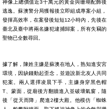
神像上總價值近3千萬元的黃金與珊瑚配飾後
逃逸。蘇澳警分局獲報後立即組成專案小組，
發揮高效率，在案發後短短12小時內，先後在
臺北及臺中將兩名嫌犯逮捕歸案，所有失竊的
聖物已全數尋回。
據了解，陳姓主嫌是蘇澳在地人，熟知進安宮
環境，因缺錢動起歪念，並遊說新北友人共同
犯案。兩人選擇凌晨下手，主嫌身穿黑色帽
T、蒙面，從廟後方翻牆進入並破壞氣窗，隨
後「從天而降」爬進2樓大殿。他模仿「蜘蛛