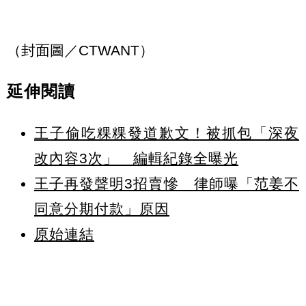
（封面圖／CTWANT）
延伸閱讀
王子偷吃粿粿發道歉文！被抓包「深夜
改內容3次」 編輯紀錄全曝光
王子再發聲明3招賣慘 律師曝「范姜不
同意分期付款」原因
原始連結