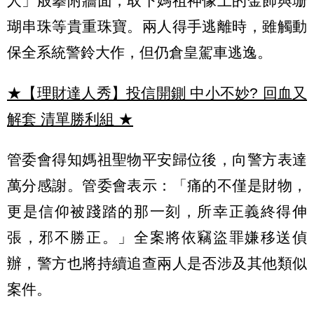
人」般攀附牆面，取下媽祖神像上的金飾與珊
瑚串珠等貴重珠寶。兩人得手逃離時，雖觸動
保全系統警鈴大作，但仍倉皇駕車逃逸。
★【理財達人秀】投信開鍘 中小不妙? 回血又
解套 清單勝利組
★
管委會得知媽祖聖物平安歸位後，向警方表達
萬分感謝。管委會表示：「痛的不僅是財物，
更是信仰被踐踏的那一刻，所幸正義終得伸
張，邪不勝正。」全案將依竊盜罪嫌移送偵
辦，警方也將持續追查兩人是否涉及其他類似
案件。