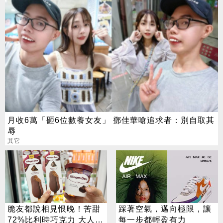
月收6萬「砸6位數養女友」 鄧佳華嗆追求者：別自取其
辱
其它
脆友都說相見恨晚！苦甜
踩著空氣，邁向極限，讓
72%比利時巧克力 大人味
每一步都輕盈有力