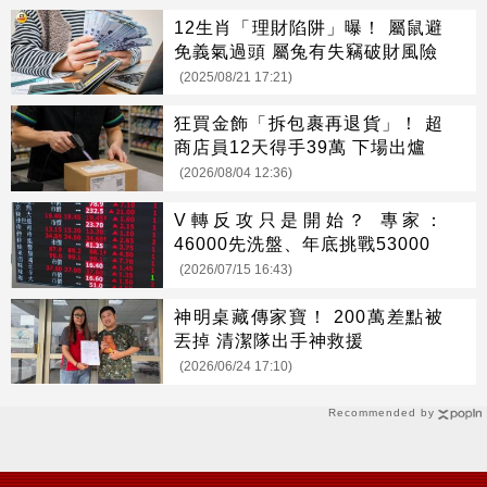
12生肖「理財陷阱」曝！ 屬鼠避
免義氣過頭 屬兔有失竊破財風險
(2025/08/21 17:21)
狂買金飾「拆包裹再退貨」！ 超
商店員12天得手39萬 下場出爐
(2026/08/04 12:36)
V轉反攻只是開始？ 專家：
46000先洗盤、年底挑戰53000
(2026/07/15 16:43)
神明桌藏傳家寶！ 200萬差點被
丟掉 清潔隊出手神救援
(2026/06/24 17:10)
Recommended by