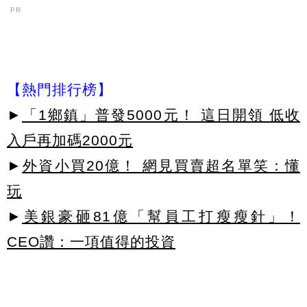
PR
【熱門排行榜】
►
「1鄉鎮」普發5000元！ 這日開領 低收
入戶再加碼2000元
►
外資小買20億！ 網見買賣超名單笑：懂
玩
►
美銀豪砸81億「幫員工打瘦瘦針」！
CEO讚：一項值得的投資