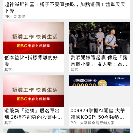
超神減肥神器！橘子不要直接吃，加點這個！體重天天
下降
PR・新素簡
低本益比+指標背離的好
割喉兇嫌遭起底 傳是「豬
股
肉攤小開」 友人曝：為人
其它
極吝嗇
其它
港股新「謎網」股名單出
009829掌握AI關鍵 大華
爐 26檔不能碰的股票中箭
韓國KOSPI 50今強勢開
落馬
其它
募
PR・大華銀全能行銷方案