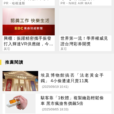
爆紅！
PR・哈根達斯
PR・NIKE AIR MAX
興櫃：振躍精密攜手振發
世界第一流！學界權威見
打入輝達VR供應鏈，今年
證台灣彩券開獎
伺服器滑軌業務拚倍增
其它
其它
推薦閱讀
埃及博物館搞丟「法老黃金手
鐲」 4小偷遭逮只賣11萬
(2025/09/19 10:41)
駭客靠「1軟體」複製鑰匙輕鬆偷
車 黑市瘋搶售價飆5倍
(2025/09/05 18:33)