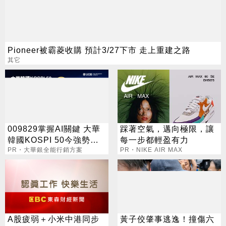
Pioneer被霸菱收購 預計3/27下市 走上重建之路
其它
009829掌握AI關鍵 大華
踩著空氣，邁向極限，讓
韓國KOSPI 50今強勢開
每一步都輕盈有力
募
PR・大華銀全能行銷方案
PR・NIKE AIR MAX
A股疲弱＋小米中港同步
黃子佼肇事逃逸！撞傷六