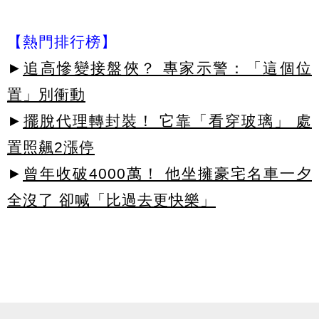
【熱門排行榜】
►
追高慘變接盤俠？ 專家示警：「這個位
置」別衝動
►
擺脫代理轉封裝！ 它靠「看穿玻璃」 處
置照飆2漲停
►
曾年收破4000萬！ 他坐擁豪宅名車一夕
全沒了 卻喊「比過去更快樂」