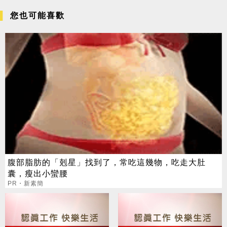
您也可能喜歡
腹部脂肪的「剋星」找到了，常吃這幾物，吃走大肚
囊，瘦出小蠻腰
PR・新素簡