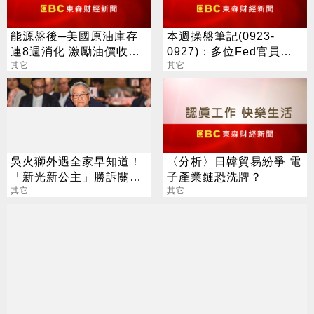
能源盤後─美國原油庫存
本週操盤筆記(0923-
連8週消化 激勵油價收漲
0927)：多位Fed官員談
逾1%
其它
話、德拉吉聽證、美Q2
其它
GDP終值
吳火獅外遇全家早知道！
〈分析〉日韓貿易紛爭 電
「新光新公主」勝訴關鍵
子產業鏈恐洗牌？
錄音曝
其它
其它