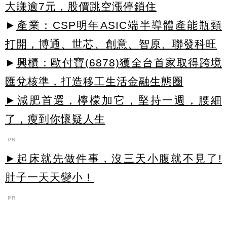
大賺逾7元，股價跳空漲停鎖住
►
產業：CSP明年ASIC端半導體產能瓶頸
打開，博通、世芯、創意、智原、聯發科旺
►
興櫃：歐付寶(6878)獲全台首家取得跨境
匯兌核準，打造移工生活金融生態圈
►減肥首選，檸檬加它，堅持一週，腰細
了，瘦到你懷疑人生
PR
►起床就先做件事，沒三天小腹就不見了!
肚子一天天變小！
PR