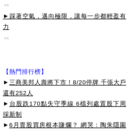
PR
►踩著空氣，邁向極限，讓每一步都輕盈有
力
PR
【熱門排行榜】
►
三商美邦人壽將下市！8/20停牌 千張大戶
還有252人
►
台股跌170點失守季線 6檔列處置股下周
採新制
►
6月賣股買房根本賺爛？ 網哭：陶朱隱園