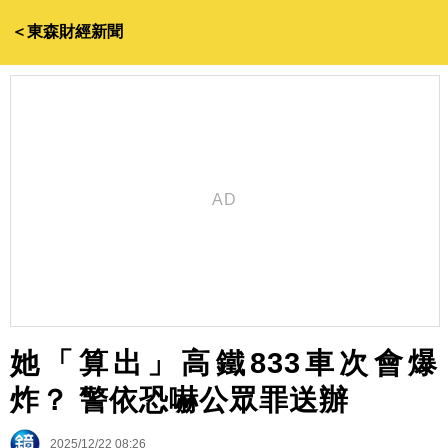
＜東森財經新聞
她「算出」高鐵833車次會爆
炸？ 警依恐嚇公眾罪送辦
2025/12/22 08:26