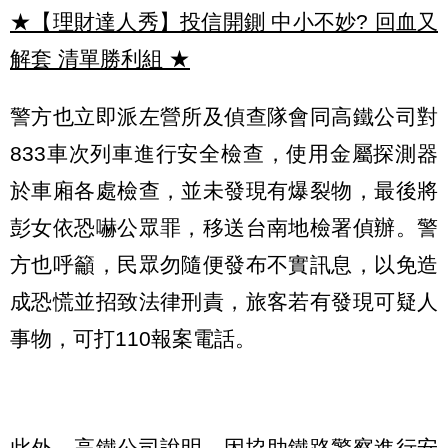
★【理財達人秀】投信開鍘 中小不妙? 回血又
解套 清單勝利組
★
警方也立即派左營所及偵查隊會同高鐵公司對
833車次列車進行安全檢查，使用金屬探測器
於車廂各處檢查，並未發現有爆裂物，最後將
彭女依恐嚇公眾罪，移送台南地檢署偵辦。警
方也呼籲，民眾勿隨便發布不實訊息，以免造
成恐慌並招致法律刑責，旅客若有發現可疑人
事物，可打110報案電話。
此外，高鐵公司說明，因協助鐵路警察進行安