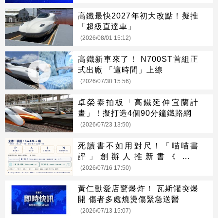
高鐵最快2027年初大改點！擬推
「超級直達車」
(2026/08/01 15:12)
高鐵新車來了！ N700ST首組正
式出廠 「這時間」上線
(2026/07/30 15:56)
卓榮泰拍板「高鐵延伸宜蘭計
畫」！擬打造4個90分鐘鐵路網
(2026/07/23 13:50)
死讀書不如用對尺！「喵喵書
評」創辦人推新書《痛點
P.A.I.N.》 揭密將千本商業書化
(2026/07/16 17:50)
為行動地圖的「商業轉譯學」
黃仁勳愛店驚爆炸！ 瓦斯罐突爆
開 傷者多處燒燙傷緊急送醫
(2026/07/13 15:07)