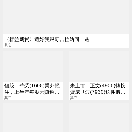
〈群益期貨〉還好我跟哥吉拉站同一邊
其它
個股：華榮(1608)業外挹
未上市：正文(4906)轉投
注，上半年每股大賺逾7
資威世波(7930)送件櫃買
元，股價跳空漲停鎖住
其它
中心，預計7月中旬登興
其它
櫃