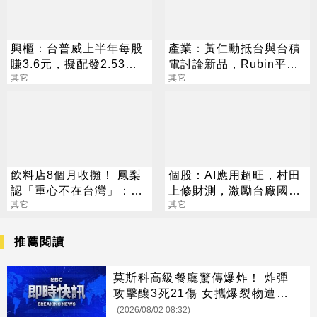
興櫃：台普威上半年每股
產業：黃仁勳抵台與台積
賺3.6元，擬配發2.53元
電討論新品，Rubin平台
股息及買回庫藏股60萬股
其它
啟動，半導體供應鏈明年
其它
將續旺
飲料店8個月收攤！ 鳳梨
個股：AI應用超旺，村田
認「重心不在台灣」：病
上修財測，激勵台廠國巨
態社會無藥可醫
其它
*、華新科等股價歡慶亮燈
其它
推薦閱讀
莫斯科高級餐廳驚傳爆炸！ 炸彈
攻擊釀3死21傷 女攜爆裂物遭攔
引爆
(2026/08/02 08:32)