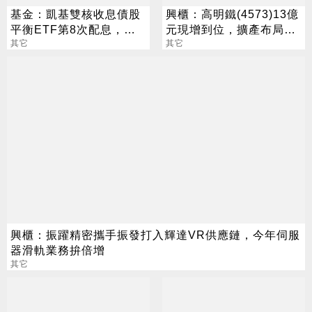
基金：凱基雙核收息債股
興櫃：高明鐵(4573)13億
平衡ETF第8次配息，擬
元現增到位，擴產布局AI
配發0.082元，8月18日除
其它
高速光互連量產商機
其它
息
興櫃：振躍精密攜手振發打入輝達VR供應鏈，今年伺服
器滑軌業務拚倍增
其它