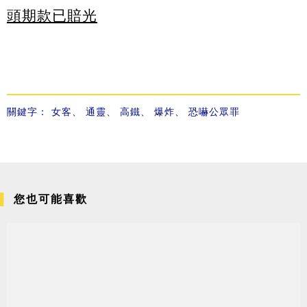
頭期款已賠光
關鍵字：
女客
、
通靈
、
高鐵
、
爆炸
、
恐嚇公眾罪
您也可能喜歡