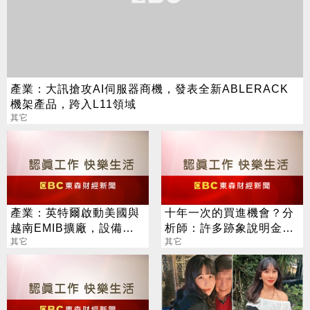
產業：大訊搶攻AI伺服器商機，發表全新ABLERACK
機架產品，跨入L11領域
其它
產業：英特爾啟動美國與
十年一次的買進機會？分
越南EMIB擴廠，設備商
析師：許多跡象說明金價
鈦昇、志聖、印能傳獲大
其它
接近觸底
其它
單