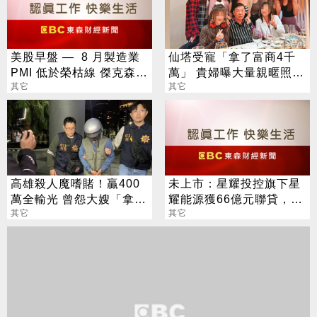
美股早盤 — 8 月製造業
仙塔受寵「拿了富商4千
PMI 低於榮枯線 傑克森霍
萬」 貴婦曝大量親暱照
爾開幕 道瓊開盤漲近 150
其它
驚爆狗血內幕
其它
點
高雄殺人魔嗜賭！贏400
未上市：星耀投控旗下星
萬全輸光 曾怨大嫂「拿30
耀能源獲66億元聯貸，銀
萬想換房」
其它
行團超額認購182%
其它