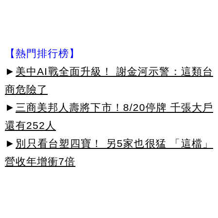
【熱門排行榜】
►
美中AI戰全面升級！ 謝金河示警：這類台
商危險了
►
三商美邦人壽將下市！8/20停牌 千張大戶
還有252人
►
別只看台塑四寶！ 另5家也很猛 「這檔」
營收年增衝7倍