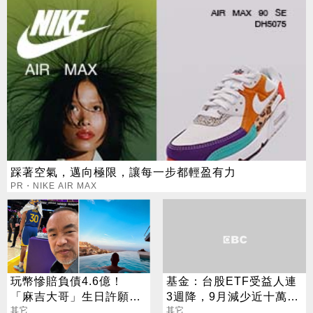
踩著空氣，邁向極限，讓每一步都輕盈有力
PR・NIKE AIR MAX
玩幣慘賠負債4.6億！
基金：台股ETF受益人連
「麻吉大哥」生日許願：
3週降，9月減少近十萬
祝大家別被破產清算
其它
人，高息型僅00919逆勢
其它