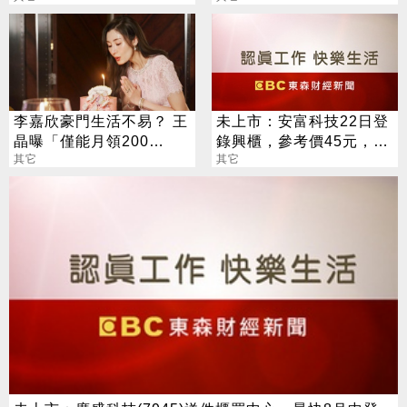
增
李嘉欣豪門生活不易？ 王
未上市：安富科技22日登
晶曝「僅能月領200
錄興櫃，參考價45元，營
萬」：買個愛馬仕就沒了
其它
運打底下個五年營收拚再
其它
翻倍