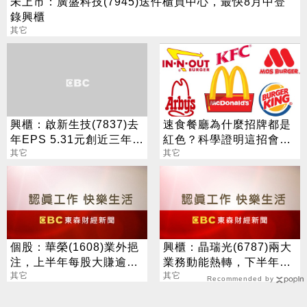
未上市：廣盛科技(7945)送件櫃買中心，最快8月中登
錄興櫃
其它
興櫃：啟新生技(7837)去
速食餐廳為什麼招牌都是
年EPS 5.31元創近三年新
紅色？科學證明這招會讓
高，將送件目標今年上市
其它
你荷包大傷！
其它
櫃
個股：華榮(1608)業外挹
興櫃：晶瑞光(6787)兩大
注，上半年每股大賺逾7
業務動能熱轉，下半年營
元，股價跳空漲停鎖住
其它
運看增
其它
Recommended by