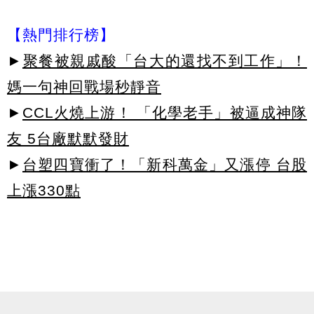
【熱門排行榜】
►
聚餐被親戚酸「台大的還找不到工作」！
媽一句神回戰場秒靜音
►
CCL火燒上游！ 「化學老手」被逼成神隊
友 5台廠默默發財
►
台塑四寶衝了！「新科萬金」又漲停 台股
上漲330點