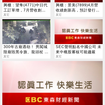
興櫃：望隼(4771)中日代
興櫃：景美(7899)4月營
工訂單增，7月營收創新
收續創新高，預計發行增
高
其它
資，募資10.5億元至17.5
其它
億元
300年古廟遇劫！ 男闖城
SEC聲明點名中國公司 未
隍廟毀黑令旗、龍頭杖 民
來中概股審核可能趨嚴
俗專家示警了
其它
其它