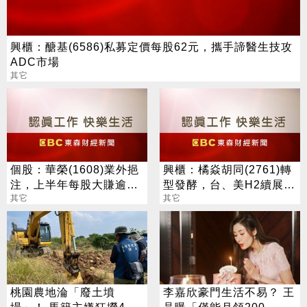
興櫃：醣基(6586)私募定價每股62元，攜手諦醫生技攻
ADC市場
其它
個股：華榮(1608)業外挹
興櫃：橘焱胡同(2761)轉
注，上半年每股大賺逾7
型發酵，台、美H2續展
元，股價跳空漲停鎖住
其它
店，2028年預計達百店目
其它
標
桃園農地淪「廢土墳
李嘉欣豪門生活不易？ 王
場」！ 馬籍主嫌狂撈4億
晶曝「僅能月領200