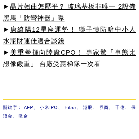
►
晶片翹曲怎壓平？ 玻璃基板非唯一 2設備
黑馬「防彎神器」曝
►
唐綺陽12星座運勢！ 獅子慎防暗中小人
水瓶財運佳適合談錢
►
美重拳揮向陸廠CPO！ 專家驚「事態比
想像嚴重」 台廠受惠梯隊一次看
關鍵字：
AFP
、
小米IPO
、
Hibor
、
港股
、
券商
、
千億
、
保
證金
、
吸金