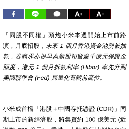
「同股不同權」頭炮小米本週開始上市前路
演，月底招股，
未來 1 個月香港資金池勢被抽
乾，券商界亦提早為新股預留逾千億元保證金
額度，港元 1 個月拆款利率 (Hibor) 率先升到
美國聯準會 (Fed) 局量化寬鬆前高位
。
小米成首檔「港股＋中國存托憑證 (CDR)」同
期上市的新經濟股，將集資約 100 億美元 (近