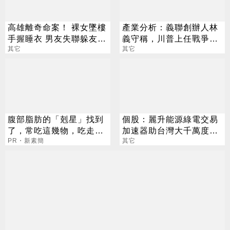
高雄離奇命案！ 裸女墜樓
產業分析：義聯創辦人林
手握睡衣 男友失聯躲友家
義守稱，川普上任戰爭獲
監視器還原真相
其它
解決，一年內鋼鐵需求逐
其它
漸恢復
腹部脂肪的「剋星」找到
個股：麗升能源綠電交易
了，常吃這幾物，吃走大
加速器助台灣大千萬度綠
肚囊，瘦出小蠻腰
PR・新素簡
電，與玉山銀成立綠電信
其它
託