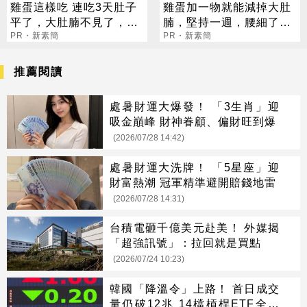
雞蛋這樣吃 連吃3天肚子
雞蛋加一物就能減掉大肚
平了，大肚腩不見了，脂
腩，堅持一週，腰細了，
肪沒了！
PR・新素簡
瘦到你懷疑人生！
PR・新素簡
推薦閱讀
處暑財運大爆發！ 「3生肖」迎
吸金巔峰 財神眷顧、偏財旺到爆
(2026/07/28 14:42)
處暑財運大洗牌！ 「5星座」迎
財富熱潮 冠軍精準避開賠錢地雷
(2026/07/28 14:31)
台積電砸千億美元赴美！ 外媒揭
「超強訊號」：拉回就是買點
(2026/07/24 10:23)
韓國「降溫令」上路！ 首日成交
量仍破12兆 14檔槓桿ETF全面