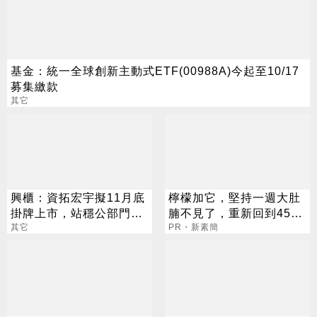
基金：統一全球創新主動式ETF(00988A)今起至10/17
募集繳款
其它
興櫃：資拓宏宇擬11月底
檸檬加它，堅持一週大肚
掛牌上市，站穩公部門標
腩不見了，重新回到45公
案市佔龍頭，續擴張海外
其它
斤
PR・新素簡
市場