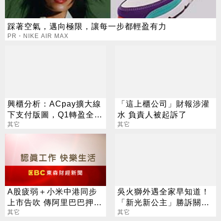
踩著空氣，邁向極限，讓每一步都輕盈有力
PR・NIKE AIR MAX
興櫃分析：ACpay擴大線
「這上櫃公司」財報涉灌
下支付版圖，Q1轉盈全年
水 負責人被起訴了
營收翻倍獲利，H2擬轉上
其它
其它
櫃
A股疲弱＋小米中港同步
吳火獅外遇全家早知道！
上市告吹 傳阿里巴巴押後
「新光新公主」勝訴關鍵
發行CDR
其它
錄音曝
其它