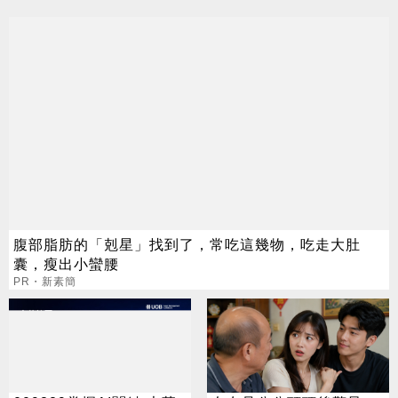
腹部脂肪的「剋星」找到了，常吃這幾物，吃走大肚
囊，瘦出小蠻腰
PR・新素簡