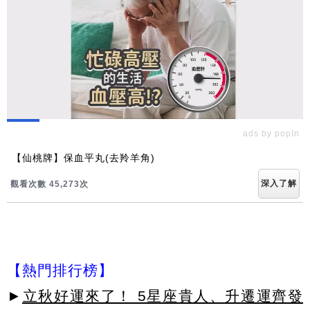
ads by popIn
【仙桃牌】保血平丸(去羚羊角)
深入了解
觀看次數 45,279次
【熱門排行榜】
►
立秋好運來了！ 5星座貴人、升遷運齊發