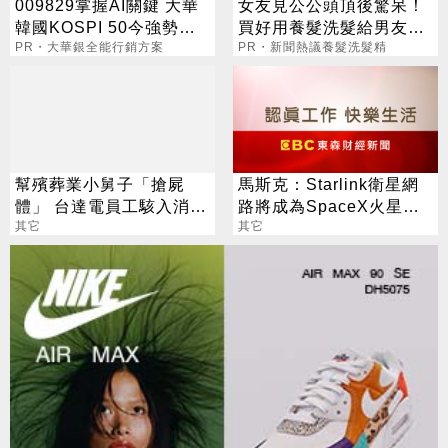
009829掌握AI關鍵 大華
女友見公公頭頂後驚呆！
韓國KOSPI 50今強勢開
買好用養髮洗髮給男友引
募
PR・大華銀全能行銷方案
網議論
PR・新聞熱議養髮洗髮精
幫殯葬業小舅子「搶屍
馬斯克：Starlink衛星網
體」 台達電員工駭入消防
路將成為SpaceX火星計
報案系統
其它
畫的關鍵營收來源
其它