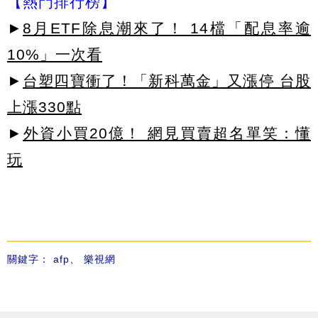
【熱門排行榜】
►
8月ETF除息潮來了！ 14檔「配息率逾
10%」一次看
►
台塑四寶衝了！「新科萬金」又漲停 台股
上漲330點
►
外資小買20億！ 網見買賣超名單笑：懂
玩
關鍵字：
afp
、
樂視網