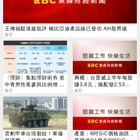
王傳福駁港媒批評 稱比亞迪產品線已發功 AH股齊揚
其它
〈理財〉集點理財術夯 老
興櫃：台普威上半年每股
中青男性客參與比例增 年
賺3.6元，擬配發2.53元
輕族群熱衷超商集點
其它
股息及買回庫藏股60萬股
其它
雲豹甲車出現裂紋！軍備
產業：6吋SiC價格崩跌，