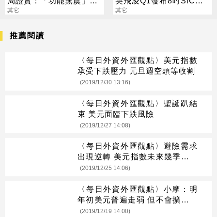
局證實：「功能無虞」已
英飛凌Q1發布8吋SiC避
修復
其它
開紅海殺戮
其它
推薦閱讀
〈每日外資外匯觀點〉美元指數
承受下跌壓力 元旦週空頭等收割
(2019/12/30 13:16)
〈每日外資外匯觀點〉聖誕趴結
束 美元面臨下跌風險
(2019/12/27 14:08)
〈每日外資外匯觀點〉避險需求
出現逆轉 美元指數未來幾季恐走
低
(2019/12/25 14:06)
〈每日外資外匯觀點〉小摩：明
年初美元普遍走弱 但不會擴大熊
市
(2019/12/19 14:00)