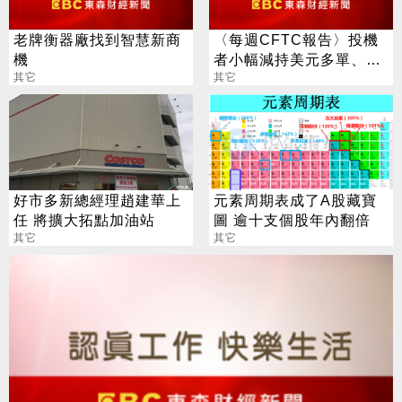
老牌衡器廠找到智慧新商
〈每週CFTC報告〉投機
機
者小幅減持美元多單、看
其它
多英鎊、澳幣
其它
好市多新總經理趙建華上
元素周期表成了A股藏寶
任 將擴大拓點加油站
圖 逾十支個股年內翻倍
其它
其它