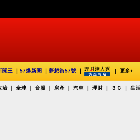
新聞王
57爆新聞
夢想街57號
更多+
政治
全球
台股
房產
汽車
理財
３Ｃ
生