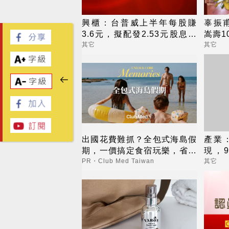
興櫃：台普威上半年每股賺
辜振
3.6元，擬配發2.53元股息及
嵩壽1
買回庫藏股60萬股
其它
其它
出國花費難抓？全包式海島假
產業
期，一價搞定食宿玩樂，省錢
現，
更省心！
滑，三
PR・Club Med Taiwan
其它