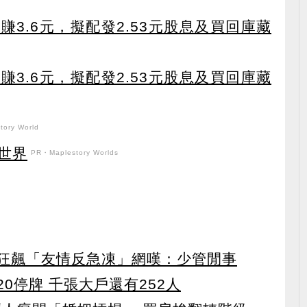
3.6元，擬配發2.53元股息及買回庫藏
3.6元，擬配發2.53元股息及買回庫藏
ory World
世界
PR・Maplestory Worlds
股狂飆「友情反急凍」網嘆：少管閒事
0停牌 千張大戶還有252人