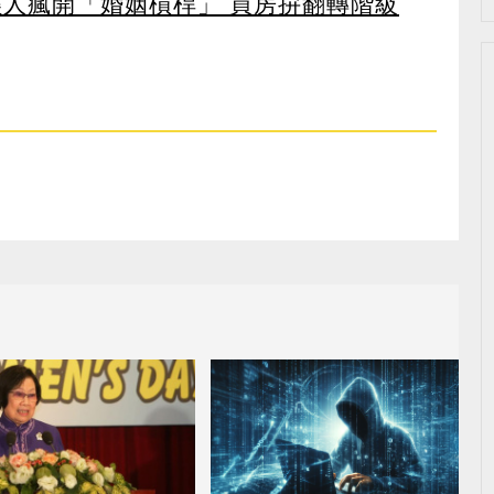
輕人瘋開「婚姻槓桿」 買房拚翻轉階級