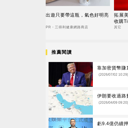
出遊只要帶這瓶，氣色好明亮
拓展美
收購Ti
PR・三得利健康網路商店
其它
推薦閱讀
靠加密貨幣賺
(2026/07/02 10:29
伊朗要收過路
(2026/04/09 09:20
虧9.4億仍續