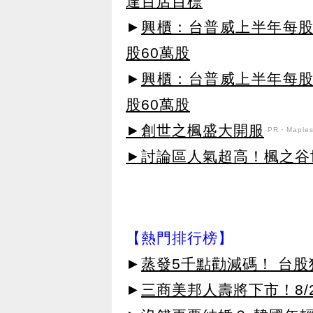
達百店目標
►
興櫃：台普威上半年每股賺
股60萬股
►
興櫃：台普威上半年每股賺
股60萬股
►創世之楓盛大開服
PR・Maplest
►討論區人氣超高！楓之谷
【熱門排行榜】
►
蒸發5千點勸減碼！ 台
►
三商美邦人壽將下市！8/2