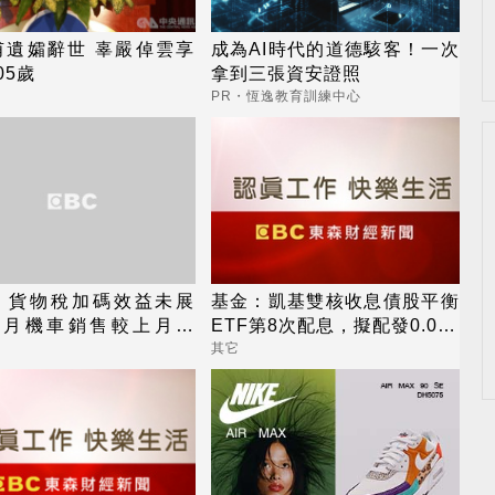
甫遺孀辭世 辜嚴倬雲享
成為AI時代的道德駭客！一次
05歲
拿到三張資安證照
PR・恆逸教育訓練中心
：貨物稅加碼效益未展
基金：凱基雙核收息債股平衡
9月機車銷售較上月下
ETF第8次配息，擬配發0.082
陽市占43.7%居冠
元，8月18日除息
其它