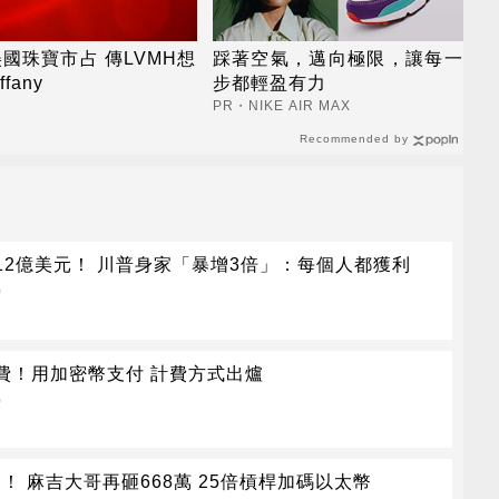
國珠寶市占 傳LVMH想
踩著空氣，邁向極限，讓每一
ffany
步都輕盈有力
PR・NIKE AIR MAX
Recommended by
12億美元！ 川普身家「暴增3倍」：每個人都獲利
)
費！用加密幣支付 計費方式出爐
)
押！ 麻吉大哥再砸668萬 25倍槓桿加碼以太幣