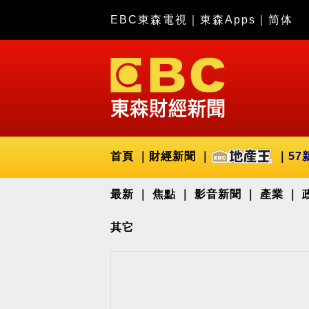
EBC東森電視
｜
東森Apps
｜
简体
首頁
財經新聞
57
最新
焦點
影音新聞
產業
其它