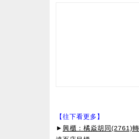
【往下看更多】
►
興櫃：橘焱胡同(2761)