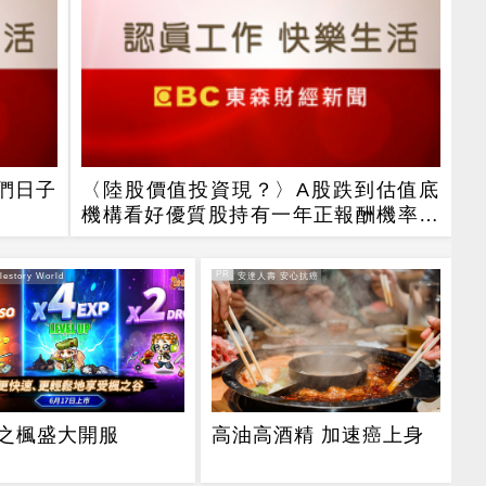
們日子
〈陸股價值投資現？〉A股跌到估值底
機構看好優質股持有一年正報酬機率上
看75%
PR
estory World
PR・安達人壽 安心抗癌
之楓盛大開服
高油高酒精 加速癌上身