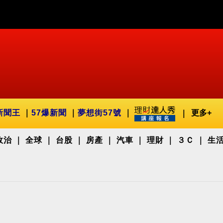
新聞王
57爆新聞
夢想街57號
更多+
政治
全球
台股
房產
汽車
理財
３Ｃ
生