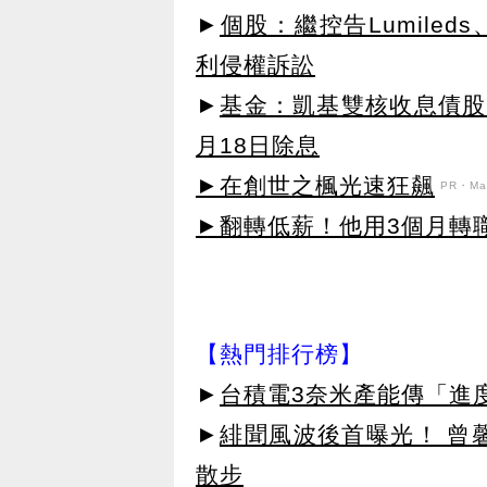
►
個股：繼控告Lumiled
利侵權訴訟
►
基金：凱基雙核收息債股平
月18日除息
►在創世之楓光速狂飆
PR・Map
►翻轉低薪！他用3個月轉
【熱門排行榜】
►
台積電3奈米產能傳「進
►
緋聞風波後首曝光！ 曾
散步