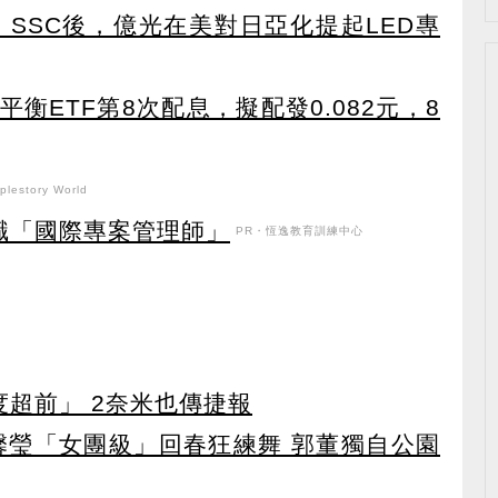
s、SSC後，億光在美對日亞化提起LED專
衡ETF第8次配息，擬配發0.082元，8
lestory World
職「國際專案管理師」
PR・恆逸教育訓練中心
度超前」 2奈米也傳捷報
馨瑩「女團級」回春狂練舞 郭董獨自公園