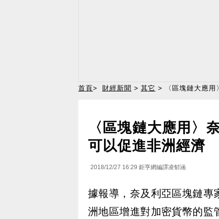
首頁
>
財經新聞
>
其它
> 〈區塊鏈大應
〈區塊鏈大應用〉
可以促進非洲經濟
2018/12/27 16:29
鉅亨網編譯凌郁涵
據報導，奈及利亞區塊鏈專
洲地區增進對加密貨幣的監