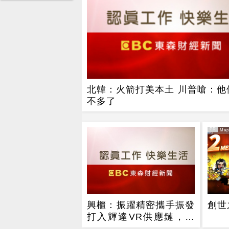
北韓：火箭打美本土 川普嗆：他
不多了
PR
PR・Mapl
興櫃：振躍精密攜手振發
創世
打入輝達VR供應鏈，今
年伺服器滑軌業務拚倍增