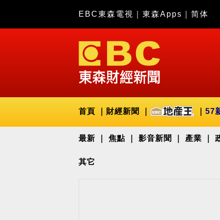
EBC東森電視
｜
東森Apps
｜
简体
首頁
財經新聞
57
最新
焦點
影音新聞
產業
其它